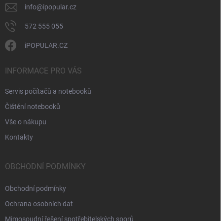
v
info
@
ipopular.cz
ý
p
572 555 055
i
s
iPOPULAR.CZ
u
INFORMACE PRO VÁS
Servis počítačů a notebooků
Čištění notebooků
Vše o nákupu
Kontakty
OBCHODNÍ PODMÍNKY
Obchodní podmínky
Ochrana osobních dat
Mimosoudní řešení spotřebitelských sporů