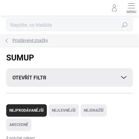
Přejít
na
obsah
Hledat
Prodávané značky
SUMUP
OTEVŘÍT FILTR
Ř
a
NEJPRODÁVANĚJŠÍ
NEJLEVNĚJŠÍ
NEJDRAŽŠÍ
z
e
ABECEDNĚ
n
í
2
položek celkem