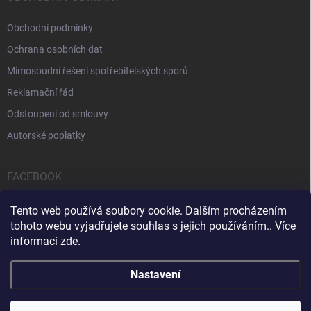
Obchodní podmínky
Ochrana osobních dat
Mimosoudní řešení spotřebitelských sporů
Reklamační řád
Odstoupení od smlouvy
Autorské poplatky
FACEBOOK
Tento web používá soubory cookie. Dalším procházením
tohoto webu vyjadřujete souhlas s jejich používáním.. Více
informací
zde
.
Servis počítačů a notebooků
Čištění notebooků
Kontakty
Nastavení