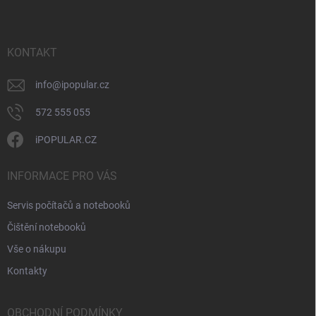
p
í
p
a
r
t
v
í
KONTAKT
k
y
v
info
@
ipopular.cz
ý
p
572 555 055
i
s
iPOPULAR.CZ
u
INFORMACE PRO VÁS
Servis počítačů a notebooků
Čištění notebooků
Vše o nákupu
Kontakty
OBCHODNÍ PODMÍNKY