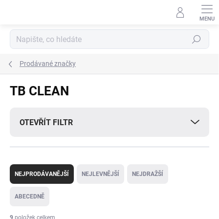
Přejít
na
obsah
Hledat
Prodávané značky
TB CLEAN
OTEVŘÍT FILTR
Ř
a
NEJPRODÁVANĚJŠÍ
NEJLEVNĚJŠÍ
NEJDRAŽŠÍ
z
e
ABECEDNĚ
n
í
9
položek celkem