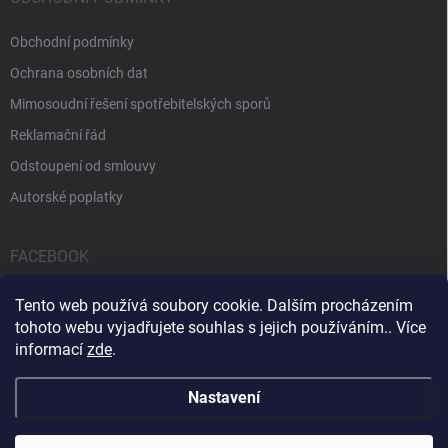
Obchodní podmínky
Ochrana osobních dat
Mimosoudní řešení spotřebitelských sporů
Reklamační řád
Odstoupení od smlouvy
Autorské poplatky
FACEBOOK
Tento web používá soubory cookie. Dalším procházením
tohoto webu vyjadřujete souhlas s jejich používáním.. Více
informací
zde
.
Servis počítačů a notebooků
Čištění notebooků
Kontakty
Nastavení