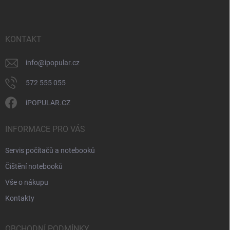
p
í
p
a
r
t
v
í
KONTAKT
k
y
v
info
@
ipopular.cz
ý
p
572 555 055
i
s
iPOPULAR.CZ
u
INFORMACE PRO VÁS
Servis počítačů a notebooků
Čištění notebooků
Vše o nákupu
Kontakty
OBCHODNÍ PODMÍNKY