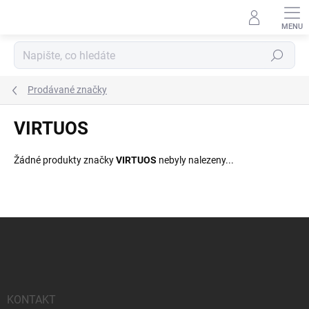
Přejít
na
obsah
Hledat
Prodávané značky
VIRTUOS
Žádné produkty značky
VIRTUOS
nebyly nalezeny...
Z
á
p
a
t
í
KONTAKT