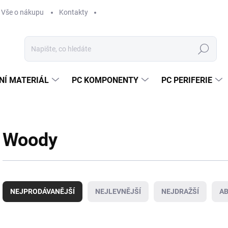
Vše o nákupu
Kontakty
Hledat
NÍ MATERIÁL
PC KOMPONENTY
PC PERIFERIE
Woody
Ř
a
NEJPRODÁVANĚJŠÍ
NEJLEVNĚJŠÍ
NEJDRAŽŠÍ
A
z
e
n
V