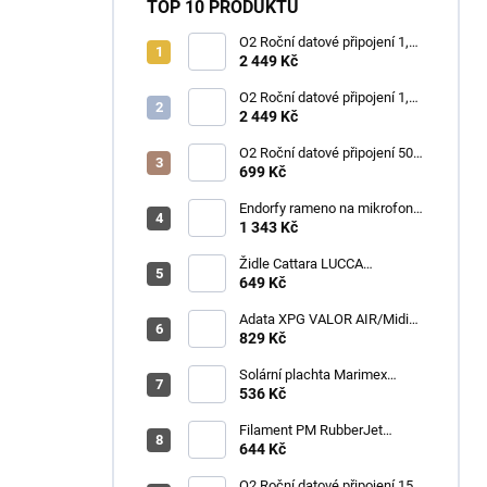
TOP 10 PRODUKTŮ
O2 Roční datové připojení 1,2
TB
2 449 Kč
O2 Roční datové připojení 1,2
TB
2 449 Kč
O2 Roční datové připojení 50
GB
699 Kč
Endorfy rameno na mikrofon
Broadcast Low Profile Boom
1 343 Kč
Arm / 360st. rotace / kulová
hlava / černý
Židle Cattara LUCCA
kempingová skládací modrá
649 Kč
Adata XPG VALOR AIR/Midi
Tower/Transpar./Černá
829 Kč
Solární plachta Marimex
průměr 3,6 m černá
536 Kč
Filament PM RubberJet
TPE88 (pružná) 1,75mm,
644 Kč
černá, 0,5kg
O2 Roční datové připojení 15