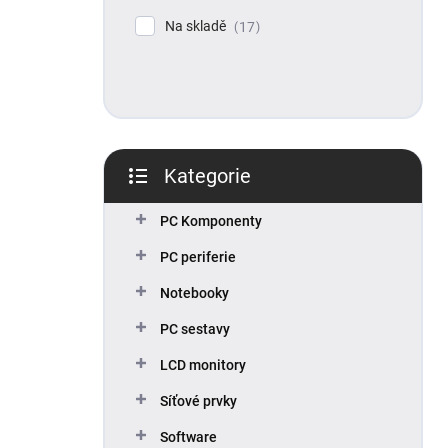
p
Na skladě
17
a
n
e
l
Kategorie
Přeskočit
kategorie
PC Komponenty
PC periferie
Notebooky
PC sestavy
LCD monitory
Síťové prvky
Software