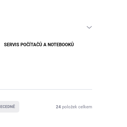
PRÁZDNÝ KOŠÍK
NÁKUPNÍ
KOŠÍK
SERVIS POČÍTAČŮ A NOTEBOOKŮ
24
položek celkem
BECEDNĚ