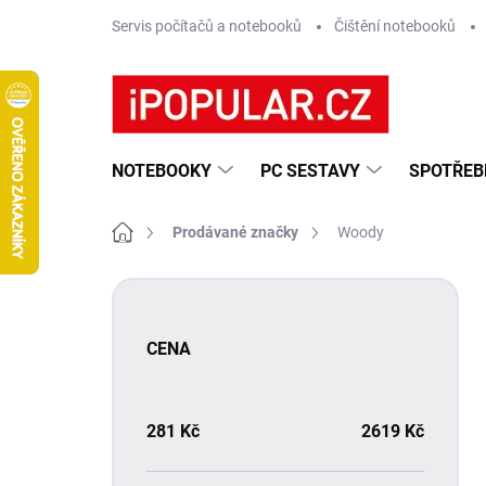
Přejít
Servis počítačů a notebooků
Čištění notebooků
na
obsah
NOTEBOOKY
PC SESTAVY
SPOTŘEB
Domů
Prodávané značky
Woody
P
o
s
CENA
t
r
a
n
281
Kč
2619
Kč
n
í