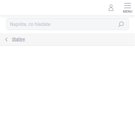
Přejít
na
obsah
Hledat
Stativy
Podrobnosti hodnocení
Neohodnoceno
ZNAČKA:
3 LEGGED THING