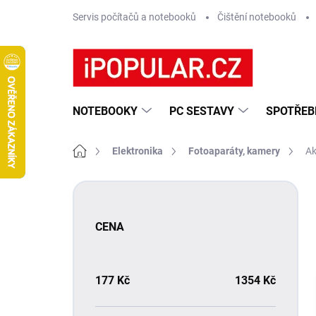
Přejít
Servis počítačů a notebooků
Čištění notebooků
na
obsah
NOTEBOOKY
PC SESTAVY
SPOTŘEB
Domů
Elektronika
Fotoaparáty, kamery
Ak
P
o
s
CENA
t
r
a
n
177
Kč
1354
Kč
n
í