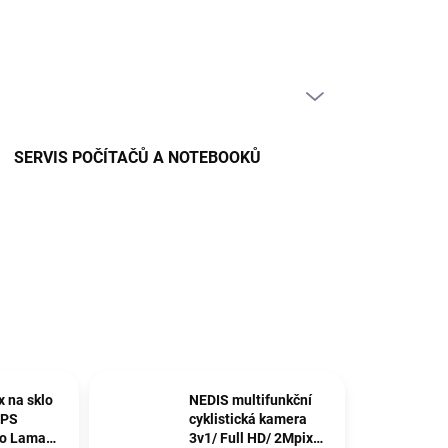
PRÁZDNÝ KOŠÍK
NÁKUPNÍ
KOŠÍK
SERVIS POČÍTAČŮ A NOTEBOOKŮ
 na sklo
NEDIS multifunkční
GPS
cyklistická kamera
o Lamax
3v1/ Full HD/ 2Mpix/