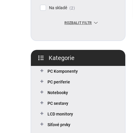
p
Na skladě
2
a
n
ROZBALIT FILTR
e
l
Kategorie
Přeskočit
kategorie
PC Komponenty
PC periferie
Notebooky
PC sestavy
LCD monitory
Síťové prvky