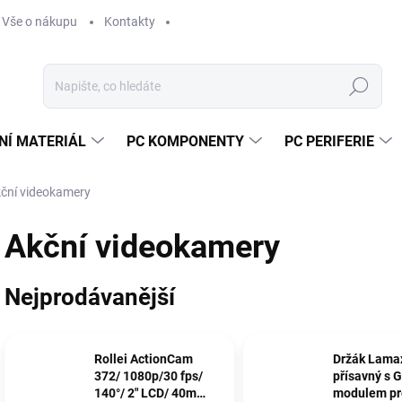
Vše o nákupu
Kontakty
Hledat
NÍ MATERIÁL
PC KOMPONENTY
PC PERIFERIE
ční videokamery
Akční videokamery
Nejprodávanější
Rollei ActionCam
Držák Lamax
372/ 1080p/30 fps/
přísavný s 
140°/ 2" LCD/ 40m
modulem pr