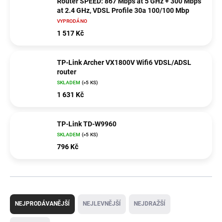
Router SPEED: 867 Mbps at 5 GHz + 300 Mbps
at 2.4 GHz, VDSL Profile 30a 100/100 Mbp
VYPRODÁNO
1 517 Kč
TP-Link Archer VX1800V Wifi6 VDSL/ADSL
router
SKLADEM
(>5 KS)
1 631 Kč
TP-Link TD-W9960
SKLADEM
(>5 KS)
796 Kč
Ř
a
NEJPRODÁVANĚJŠÍ
NEJLEVNĚJŠÍ
NEJDRAŽŠÍ
z