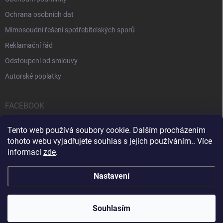
Ochrana osobních dat
Mimosoudní řešení spotřebitelských sporů
Reklamační řád
Odstoupení od smlouvy
Autorské poplatky
FACEBOOK
Tento web používá soubory cookie. Dalším procházením
tohoto webu vyjadřujete souhlas s jejich používáním.. Více
informací
zde
.
Servis počítačů a notebooků
Čištění notebooků
Kontakty
Nastavení
Copyright 2026
iPOPULAR.CZ
. Všechna práva vyhrazena.
Souhlasím
Vytvořil Shoptet