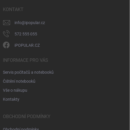
r
t
v
í
KONTAKT
k
y
v
info
@
ipopular.cz
ý
p
572 555 055
i
s
iPOPULAR.CZ
u
INFORMACE PRO VÁS
Servis počítačů a notebooků
Čištění notebooků
Vše o nákupu
Kontakty
OBCHODNÍ PODMÍNKY
Obchodní podmínky