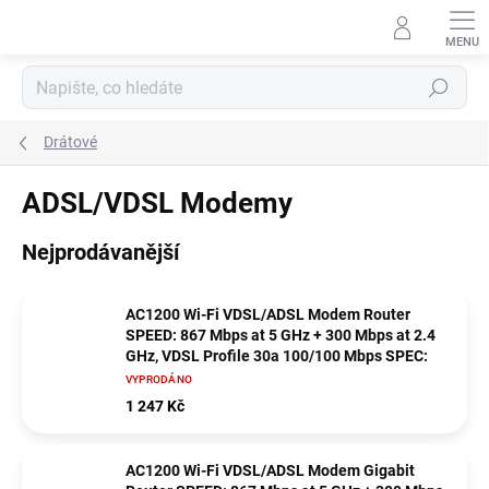
Přejít
na
obsah
Hledat
Drátové
ADSL/VDSL Modemy
Nejprodávanější
AC1200 Wi-Fi VDSL/ADSL Modem Router
SPEED: 867 Mbps at 5 GHz + 300 Mbps at 2.4
GHz, VDSL Profile 30a 100/100 Mbps SPEC:
VYPRODÁNO
1 247 Kč
AC1200 Wi-Fi VDSL/ADSL Modem Gigabit