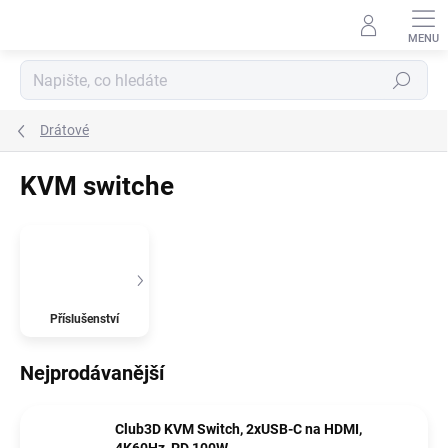
Přejít
na
obsah
Hledat
Drátové
KVM switche
Příslušenství
Nejprodávanější
Club3D KVM Switch, 2xUSB-C na HDMI,