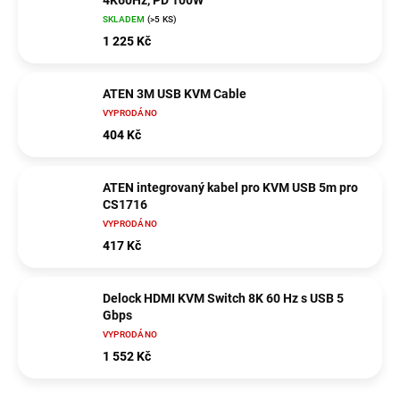
4K60Hz, PD 100W
SKLADEM
(>5 KS)
1 225 Kč
ATEN 3M USB KVM Cable
VYPRODÁNO
404 Kč
ATEN integrovaný kabel pro KVM USB 5m pro
CS1716
VYPRODÁNO
417 Kč
Delock HDMI KVM Switch 8K 60 Hz s USB 5
Gbps
VYPRODÁNO
1 552 Kč