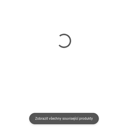
SKLADEM
SKLADEM
(>5 KS)
(>5 KS)
ASUS SimPro Dock 2- -
Lenovo ThinkPad
dobija notebook cez USB
univerzální USB-C Dock,
C, max.120W
90W, EU, 3R
5 036 Kč
4 855 Kč
4 162 Kč bez DPH
4 012 Kč bez DPH
Do košíku
Do košíku
Zobrazit všechny související produkty