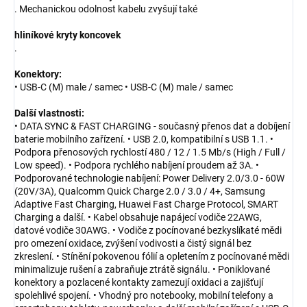
. Mechanickou odolnost kabelu zvyšují také
hliníkové kryty koncovek
.
Konektory:
• USB-C (M) male / samec • USB-C (M) male / samec
Další vlastnosti:
• DATA SYNC & FAST CHARGING - současný přenos dat a dobíjení
baterie mobilního zařízení. • USB 2.0, kompatibilní s USB 1.1. •
Podpora přenosových rychlostí 480 / 12 / 1.5 Mb/s (High / Full /
Low speed). • Podpora rychlého nabíjení proudem až 3A. •
Podporované technologie nabíjení: Power Delivery 2.0/3.0 - 60W
(20V/3A), Qualcomm Quick Charge 2.0 / 3.0 / 4+, Samsung
Adaptive Fast Charging, Huawei Fast Charge Protocol, SMART
Charging a další. • Kabel obsahuje napájecí vodiče 22AWG,
datové vodiče 30AWG. • Vodiče z pocínované bezkyslíkaté mědi
pro omezení oxidace, zvýšení vodivosti a čistý signál bez
zkreslení. • Stínění pokovenou fólií a opletením z pocínované mědi
minimalizuje rušení a zabraňuje ztrátě signálu. • Poniklované
konektory a pozlacené kontakty zamezují oxidaci a zajišťují
spolehlivé spojení. • Vhodný pro notebooky, mobilní telefony a