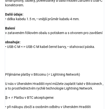
smartphony, tablety, powerbanky a další mobilní zařízení s USB-C
konektorem.
Další údaje:
• délka kabelu 1.5 m, • vnější průměr kabelu 4 mm.
Balení
v zataveném fóliovém obalu s potiskem a s otvorem pro zavěšení
obsahuje:
• USB-C M <-> USB-C M kabel černé barvy, • stahovací páska.
Přijímáme platby v Bitcoinu (⚡ Lightning Network)
U nás v Uherském Hradišti nyní můžete zaplatit také v Bitcoinech ,
a to prostřednictvím rychlé technologie Lightning Network.
₿ + ⚡ Platbu v BTC akceptujeme:
• při nákupu zboží a osobním odběru v Uherském Hradišti