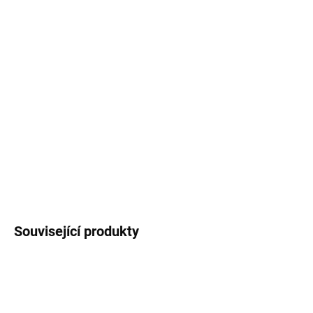
cena:
MŮŽEME
DORUČIT DO:
11.8.2026
MOŽNOSTI
DORUČENÍ
−
+
Přidat do košíku
DETAILNÍ INFORMACE
ZEPTAT SE
HLÍDAT
Související produkty
ZDARMA