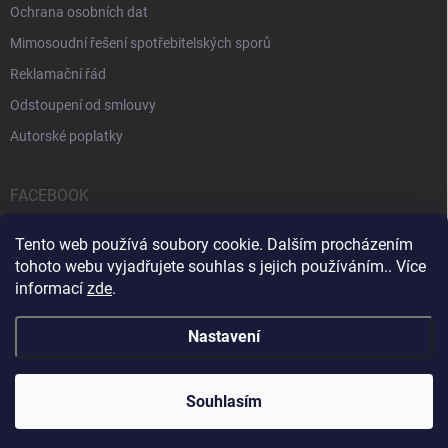
Ochrana osobních dat
Mimosoudní řešení spotřebitelských sporů
Reklamační řád
Odstoupení od smlouvy
Autorské poplatky
FACEBOOK
Tento web používá soubory cookie. Dalším procházením
tohoto webu vyjadřujete souhlas s jejich používáním.. Více
informací
zde
.
Servis počítačů a notebooků
Čištění notebooků
Kontakty
Nastavení
Copyright 2026
iPOPULAR.CZ
. Všechna práva vyhrazena.
Souhlasím
Vytvořil Shoptet