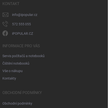
ý
í
KONTAKT
p
i
info
@
ipopular.cz
s
u
572 555 055
iPOPULAR.CZ
INFORMACE PRO VÁS
Servis počítačů a notebooků
Čištění notebooků
Vše o nákupu
Kontakty
OBCHODNÍ PODMÍNKY
Obchodní podmínky