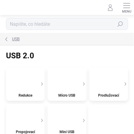
Přejít
na
obsah
Hledat
USB
USB 2.0
Redukce
Micro USB
Prodlužovací
Propojovací
Mini USB