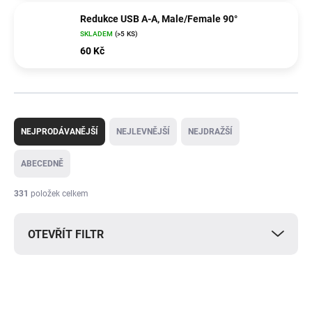
Redukce USB A-A, Male/Female 90°
SKLADEM
(>5 KS)
60 Kč
Ř
a
NEJPRODÁVANĚJŠÍ
NEJLEVNĚJŠÍ
NEJDRAŽŠÍ
z
e
ABECEDNĚ
n
í
331
položek celkem
p
r
OTEVŘÍT FILTR
o
d
u
V
k
ý
t
p