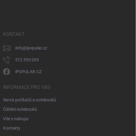
Z
r
á
á
v
n
p
k
í
a
y
t
v
ý
í
KONTAKT
p
i
info
@
ipopular.cz
s
u
572 555 055
iPOPULAR.CZ
INFORMACE PRO VÁS
Servis počítačů a notebooků
Čištění notebooků
Vše o nákupu
Kontakty