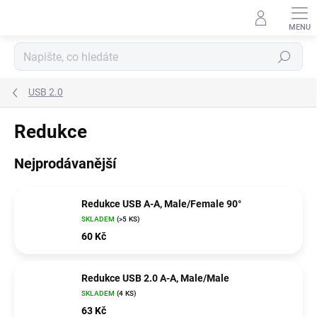
Přejít
na
obsah
Hledat
USB 2.0
Redukce
Nejprodávanější
Redukce USB A-A, Male/Female 90°
SKLADEM
(>5 KS)
60 Kč
Redukce USB 2.0 A-A, Male/Male
SKLADEM
(4 KS)
63 Kč