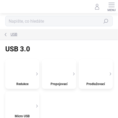
Přejít
na
obsah
Hledat
USB
USB 3.0
Redukce
Propojovací
Prodlužovací
Micro USB