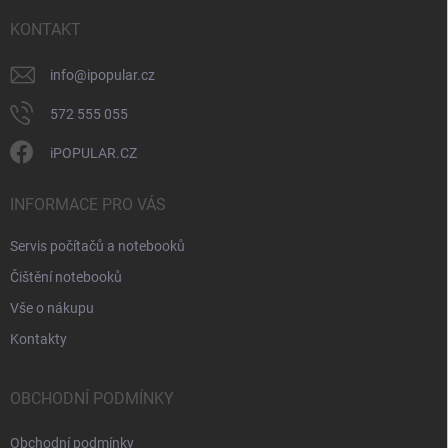
t
v
ý
í
KONTAKT
p
i
info
@
ipopular.cz
s
u
572 555 055
iPOPULAR.CZ
INFORMACE PRO VÁS
Servis počítačů a notebooků
Čištění notebooků
Vše o nákupu
Kontakty
OBCHODNÍ PODMÍNKY
Obchodní podmínky