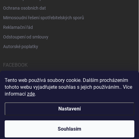
Ochrana osobních dat
Mimosoudní řešení spotřebitelských sporů
Reklamační řád
Odstoupení od smlouvy
Autorské poplatky
FACEBOOK
Tento web používá soubory cookie. Dalším procházením
tohoto webu vyjadřujete souhlas s jejich používáním.. Více
informací
zde
.
Servis počítačů a notebooků
Čištění notebooků
Kontakty
Nastavení
Copyright 2026
iPOPULAR.CZ
. Všechna práva vyhrazena.
Souhlasím
Vytvořil Shoptet