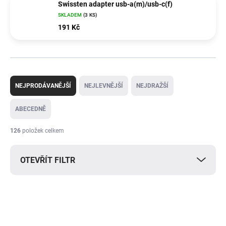
Swissten adapter usb-a(m)/usb-c(f)
SKLADEM
(3 KS)
191 Kč
Ř
a
NEJPRODÁVANĚJŠÍ
NEJLEVNĚJŠÍ
NEJDRAŽŠÍ
z
e
ABECEDNĚ
n
í
126
položek celkem
p
r
OTEVŘÍT FILTR
o
d
u
V
k
ý
t
p
ů
i