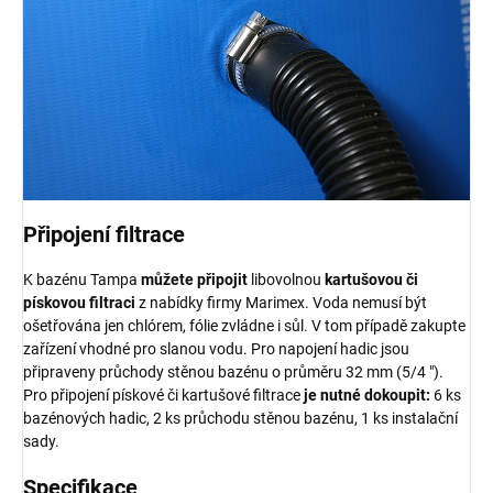
Připojení filtrace
K bazénu Tampa
můžete připojit
libovolnou
kartušovou či
pískovou filtraci
z nabídky firmy Marimex. Voda nemusí být
ošetřována jen chlórem, fólie zvládne i sůl. V tom případě zakupte
zařízení vhodné pro slanou vodu. Pro napojení hadic jsou
připraveny průchody stěnou bazénu o průměru 32 mm (5/4 ").
Pro připojení pískové či kartušové filtrace
je nutné dokoupit:
6 ks
bazénových hadic, 2 ks průchodu stěnou bazénu, 1 ks instalační
sady.
Specifikace