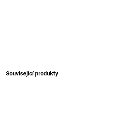
Překrásný design ratanu pozvedne design vaší zahrady. Navíc
tento typ bazénu vyniká nízkou cenou, snadnou údržbou a
rychlou instalací. Svým průměrem 3,66 m se vejde i na malé
plochy. Vyrobeno z trojvrstvého PVC špičkové kvality.
DETAILNÍ INFORMACE
ZEPTAT SE
HLÍDAT
Související produkty