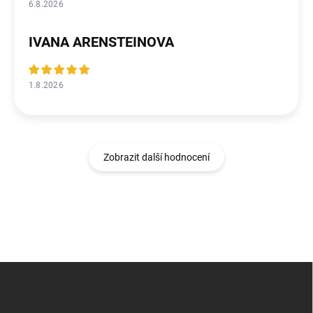
6.8.2026
IVANA ARENSTEINOVA
1.8.2026
Zobrazit další hodnocení
Z
á
p