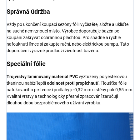
Správná údržba
Vždy po ukončení koupací sezóny fólii vyčistěte, složte a ukliďte
na suché nemrznoucí místo. Výrobce doporučuje bazén po
koupání zakrývat ochrannou plachtou. Pro snadné a rychlé
nafouknutí límce si zakupte ruční, nebo elektrickou pumpu. Tato
doporučení výrazně prodlouží životnost bazénu.
Speciální fólie
Trojvrstvý laminovaný materiál PVC
vyztužený polyesterovou
tkaninou nabízí lepší
odolnost proti propíchnutí.
Tloušťka fólie
nafukovacího prstence i podlahy je 0,32 mm u stěny pak 0,55 mm.
Kvalitní vrstvy a technologicky přesné zpracování zaručují
dlouhou dobu bezproblémového užívání výrobku.