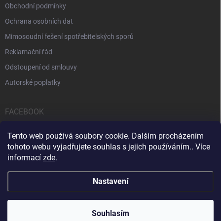
Obchodní podmínky
Ochrana osobních dat
Mimosoudní řešení spotřebitelských sporů
Reklamační řád
Odstoupení od smlouvy
Autorské poplatky
FACEBOOK
Tento web používá soubory cookie. Dalším procházením
tohoto webu vyjadřujete souhlas s jejich používáním.. Více
informací
zde
.
Servis počítačů a notebooků
Čištění notebooků
Kontakty
Nastavení
Copyright 2026
iPOPULAR.CZ
. Všechna práva vyhrazena.
Souhlasím