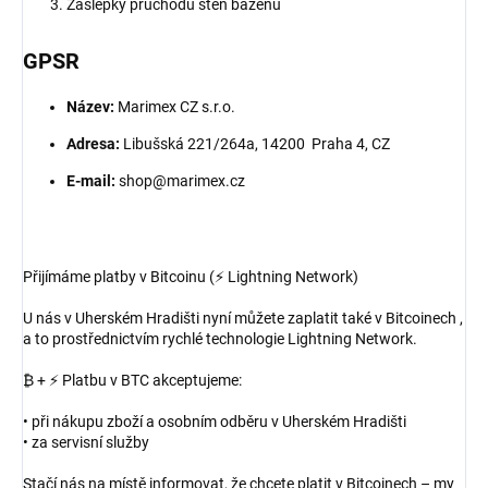
Záslepky průchodů stěn bazénu
GPSR
Název:
Marimex CZ s.r.o.
Adresa:
Libušská 221/264a, 14200 Praha 4, CZ
E-mail:
shop@marimex.cz
Přijímáme platby v Bitcoinu (⚡ Lightning Network)
U nás v Uherském Hradišti nyní můžete zaplatit také v Bitcoinech ,
a to prostřednictvím rychlé technologie Lightning Network.
₿ + ⚡ Platbu v BTC akceptujeme:
• při nákupu zboží a osobním odběru v Uherském Hradišti
• za servisní služby
Stačí nás na místě informovat, že chcete platit v Bitcoinech – my