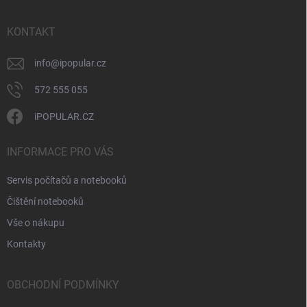
a
t
í
KONTAKT
info
@
ipopular.cz
572 555 055
iPOPULAR.CZ
INFORMACE PRO VÁS
Servis počítačů a notebooků
Čištění notebooků
Vše o nákupu
Kontakty
OBCHODNÍ PODMÍNKY