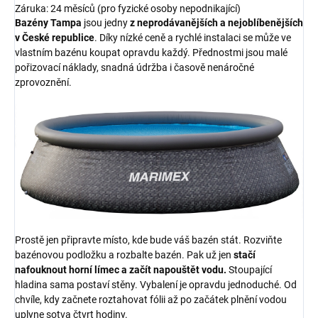
Záruka: 24 měsíců (pro fyzické osoby nepodnikající)
Bazény Tampa
jsou jedny
z neprodávanějších a nejoblíbenějších
v České republice
. Díky nízké ceně a rychlé instalaci se může ve
vlastním bazénu koupat opravdu každý. Přednostmi jsou malé
pořizovací náklady, snadná údržba i časově nenáročné
zprovoznění.
Prostě jen připravte místo, kde bude váš bazén stát. Rozviňte
bazénovou podložku a rozbalte bazén. Pak už jen
stačí
nafouknout horní límec a začít napouštět vodu.
Stoupající
hladina sama postaví stěny. Vybalení je opravdu jednoduché. Od
chvíle, kdy začnete roztahovat fólii až po začátek plnění vodou
uplyne sotva čtvrt hodiny.