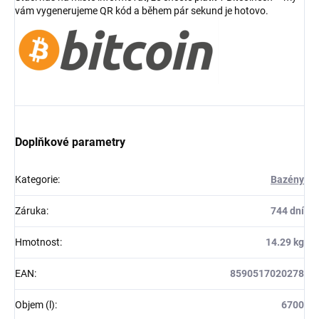
vám vygenerujeme QR kód a během pár sekund je hotovo.
Doplňkové parametry
Kategorie
:
Bazény
Záruka
:
744 dní
Hmotnost
:
14.29 kg
EAN
:
8590517020278
Objem (l)
:
6700