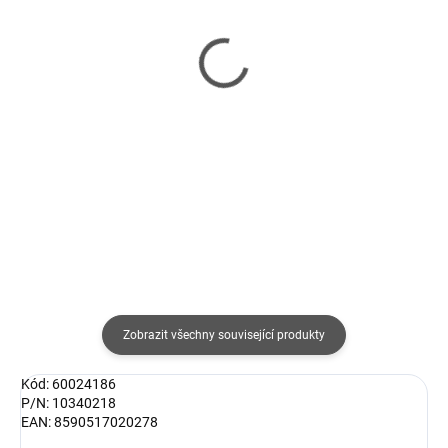
SKLADEM
VYPRODÁNO
(5 KS)
Solární plachta Marimex
Krycí plachta Marimex
průměr 3 m modrá
pro Tampa / Intex Easy
390 Kč
Set 3,66 m
322 Kč bez DPH
286 Kč
236 Kč bez DPH
Detail
Do košíku
Zobrazit všechny související produkty
Kód: 60024186
P/N: 10340218
EAN: 8590517020278