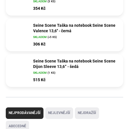
SKLADEM
(3 KS)
354 Kč
Seine Scene Taška na notebook Seine Scene
Valence 13,6'' - černá
SKLADEM
(>5 KS)
306 Kč
Seine Scene Taška na notebook Seine Scene
Dijon Sleeve 13,6“ - šedá
SKLADEM
(1 KS)
515 Kč
Ř
a
NEJPRODÁVANĚJŠÍ
NEJLEVNĚJŠÍ
NEJDRAŽŠÍ
z
e
ABECEDNĚ