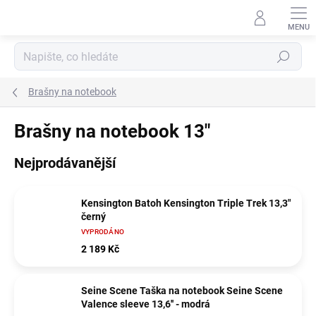
Přejít
na
obsah
Hledat
Brašny na notebook
Brašny na notebook 13"
Nejprodávanější
Kensington Batoh Kensington Triple Trek 13,3"
černý
VYPRODÁNO
2 189 Kč
Seine Scene Taška na notebook Seine Scene
Valence sleeve 13,6'' - modrá