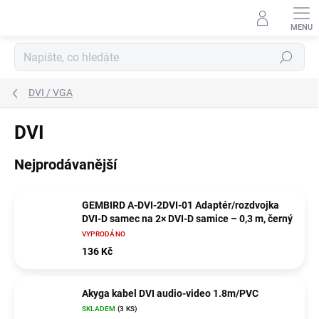
Přejít
na
obsah
Hledat
DVI / VGA
DVI
Nejprodávanější
GEMBIRD A-DVI-2DVI-01 Adaptér/rozdvojka
DVI-D samec na 2× DVI-D samice – 0,3 m, černý
VYPRODÁNO
136 Kč
Akyga kabel DVI audio-video 1.8m/PVC
SKLADEM
(3 KS)