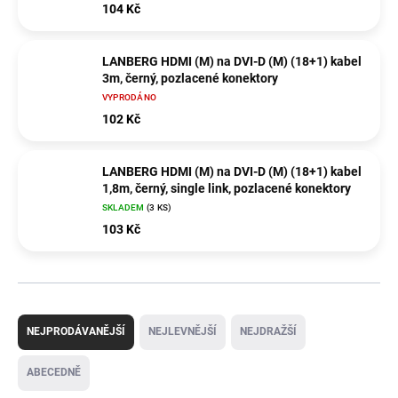
104 Kč
LANBERG HDMI (M) na DVI-D (M) (18+1) kabel
3m, černý, pozlacené konektory
VYPRODÁNO
102 Kč
LANBERG HDMI (M) na DVI-D (M) (18+1) kabel
1,8m, černý, single link, pozlacené konektory
SKLADEM
(3 KS)
103 Kč
Ř
a
NEJPRODÁVANĚJŠÍ
NEJLEVNĚJŠÍ
NEJDRAŽŠÍ
z
e
ABECEDNĚ
n