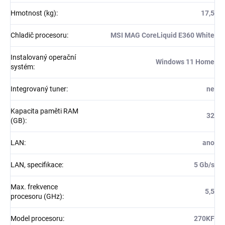
Hmotnost (kg)
:
17,5
Chladič procesoru
:
MSI MAG CoreLiquid E360 White
Instalovaný operační
Windows 11 Home
systém
:
Integrovaný tuner
:
ne
Kapacita paměti RAM
32
(GB)
:
LAN
:
ano
LAN, specifikace
:
5 Gb/s
Max. frekvence
5,5
procesoru (GHz)
:
Model procesoru
:
270KF