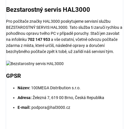
Bezstarostný
servis
HAL3000
Pro počítače značky HAL3000 poskytujeme servisní službu
BEZSTAROSTNÝ SERVIS HAL3000. Tato služba ti zaručí rychlou a
pohodlnou opravu tvého PC v případě poruchy. Stačí jen zavolat
na infolinku
702 147 953
a vše ostatní, včetně odvozu počítače
zdarma z místa, které určíš, následné opravy a doručení
bezchybného počítače zpět k tobě, už zařídí náš servisní tým.
GPSR
Název:
100MEGA Distribution s.r.o.
Adresa:
Železná 7, 619 00 Brno, Česká Republika
E-mail:
podpora@hal3000.cz