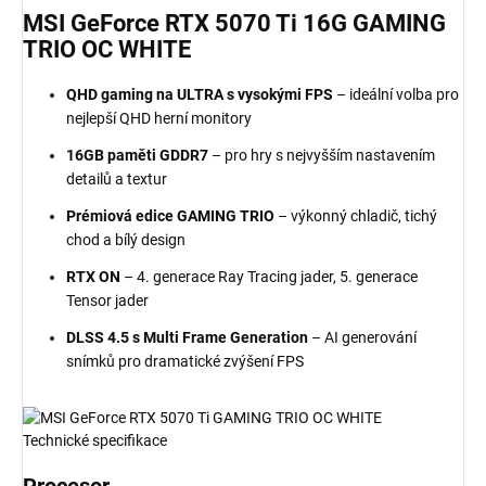
MSI GeForce RTX 5070 Ti
16G GAMING
TRIO OC WHITE
QHD gaming na ULTRA s vysokými FPS
– ideální volba pro
nejlepší QHD herní monitory
16GB paměti GDDR7
– pro hry s nejvyšším nastavením
detailů a textur
Prémiová edice GAMING TRIO
– výkonný chladič, tichý
chod a bílý design
RTX ON
– 4. generace Ray Tracing jader, 5. generace
Tensor jader
DLSS 4.5 s Multi Frame Generation
– AI generování
snímků pro dramatické zvýšení FPS
Technické specifikace
Procesor