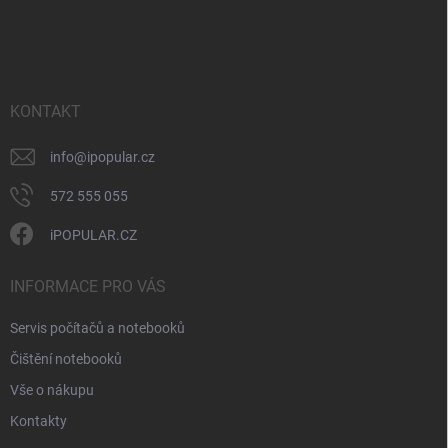
Z
á
p
a
t
í
KONTAKT
info
@
ipopular.cz
572 555 055
iPOPULAR.CZ
INFORMACE PRO VÁS
Servis počítačů a notebooků
Čištění notebooků
Vše o nákupu
Kontakty