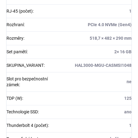
RJ-45 (počet)
:
1
Rozhraní
:
PCIe 4.0 NVMe (Gen4)
Rozměry
:
518,7 × 482 × 290 mm
Set pamětí
:
2× 16 GB
SKUPINA_VARIANT
:
HAL3000-MGU-CASMSI1048
Slot pro bezpečnostní
ne
zámek
:
TDP (W)
:
125
Technologie SSD
:
ano
Thunderbolt 4 (počet)
:
1