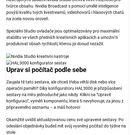
tvůrce obsahu. Nvidia Broadcast s pomocí umělé inteligence
povýší kvalitu tvých livestreamů, videohovorů i hlasových chatů
na zcela novou úroveň.
Speciální Studio ovladače jsou optimalizovány pro maximální
stabilitu ve všech předních kreativních aplikacích a umožní ti
produkovat obsah rychlostí, kterou jsi dosud nezažil.
Uprav si
počítač
podle sebe
Zaujala tě tato sestava, ale chceš třeba větší disk nebo více
operační paměti? Díky konfigurátoru HAL3000 je přizpůsobení
sestavy na míru jednoduché jako nikdy. Klikni na "Upravit
konfiguraci", vyměň komponentu, která ti nevyhovuje, za jinou z
připraveného seznamu – a máš hotovo!
Okamžitě uvidíš aktualizovanou cenu své upravené sestavy. Po
odeslání objednávky budeš mít svůj vysněný počítač do týdne na
stole.