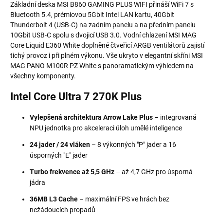
Základní deska MSI B860 GAMING PLUS WIFI přináší WiFi 7 s
Bluetooth 5.4, prémiovou 5Gbit Intel LAN kartu, 40Gbit
Thunderbolt 4 (USB-C) na zadním panelu a na předním panelu
10Gbit USB-C spolu s dvojicí USB 3.0. Vodní chlazení MSI MAG
Core Liquid E360 White doplněné čtveřicí ARGB ventilátorů zajistí
tichý provoz i při plném výkonu. Vše ukryto v elegantní skříni MSI
MAG PANO M100R PZ White s panoramatickým výhledem na
všechny komponenty.
Intel Core Ultra 7
270K Plus
Vylepšená architektura Arrow Lake Plus
– integrovaná
NPU jednotka pro akceleraci úloh umělé inteligence
24 jader / 24 vláken
– 8 výkonných "P" jader a 16
úsporných "E" jader
Turbo frekvence až 5,5 GHz
– až 4,7 GHz pro úsporná
jádra
36MB L3 Cache
– maximální FPS ve hrách bez
nežádoucích propadů