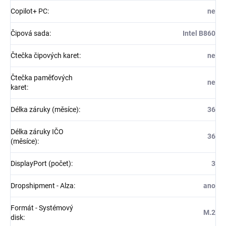
Copilot+ PC
:
ne
Čipová sada
:
Intel B860
Čtečka čipových karet
:
ne
Čtečka paměťových
ne
karet
:
Délka záruky (měsíce)
:
36
Délka záruky IČO
36
(měsíce)
:
DisplayPort (počet)
:
3
Dropshipment - Alza
:
ano
Formát - Systémový
M.2
disk
: