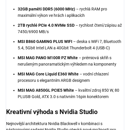
32GB paměti DDR5 (6000 MHz)
– rychlá RAM pro
maximální výkon ve hrách i aplikacích
2TB rychlé PCIe 4.0 NVMe SSD
– rychlost čtení/zápisu až
7450/6900 MB/s
MSI B860 GAMING PLUS WIFI
– deska s WiFi 7, Bluetooth
5.4, 5Gbit Intel LAN a 40Gbit Thunderbolt 4 (USB-C)
MSI MAG PANO M100R PZ White
– prémiová skříň s
nerušeným panoramatickým výhledem na komponenty
MSI MAG Core Liquid E360 White
– vodní chlazení
procesoru s elegantním ARGB designem
MSI MAG A850GL PCIE5 White
– kvalitní zdroj 850 W, 80
PLUS® Gold, ATX 3.0 s nativním 16pin konektorem
Kreativní výhoda
s Nvidia
Studio
Nejnovější architektura Nvidia Blackwell v kombinaci s
nástrojovými sadami Nvidia Studio otevírá nové možnosti pro