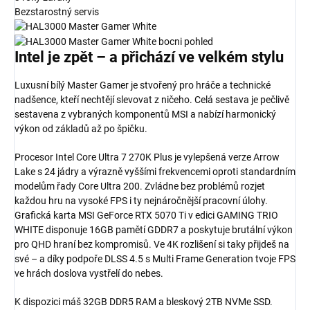
Bezstarostný servis
Intel je zpět
– a přichází
ve velkém stylu
Luxusní bílý Master Gamer je stvořený pro hráče a technické
nadšence, kteří nechtějí slevovat z ničeho. Celá sestava je pečlivě
sestavena z vybraných komponentů MSI a nabízí harmonický
výkon od základů až po špičku.
Procesor Intel Core Ultra 7 270K Plus je vylepšená verze Arrow
Lake s 24 jádry a výrazně vyššími frekvencemi oproti standardním
modelům řady Core Ultra 200. Zvládne bez problémů rozjet
každou hru na vysoké FPS i ty nejnáročnější pracovní úlohy.
Grafická karta MSI GeForce RTX 5070 Ti v edici GAMING TRIO
WHITE disponuje 16GB pamětí GDDR7 a poskytuje brutální výkon
pro QHD hraní bez kompromisů. Ve 4K rozlišení si taky přijdeš na
své – a díky podpoře DLSS 4.5 s Multi Frame Generation tvoje FPS
ve hrách doslova vystřelí do nebes.
K dispozici máš 32GB DDR5 RAM a bleskový 2TB NVMe SSD.