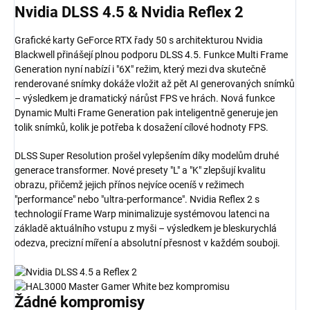
Nvidia
DLSS 4.5
& Nvidia
Reflex 2
Grafické karty GeForce RTX řady 50 s architekturou Nvidia
Blackwell přinášejí plnou podporu DLSS 4.5. Funkce Multi Frame
Generation nyní nabízí i "6X" režim, který mezi dva skutečně
renderované snímky dokáže vložit až pět AI generovaných snímků
– výsledkem je dramatický nárůst FPS ve hrách. Nová funkce
Dynamic Multi Frame Generation pak inteligentně generuje jen
tolik snímků, kolik je potřeba k dosažení cílové hodnoty FPS.
DLSS Super Resolution prošel vylepšením díky modelům druhé
generace transformer. Nové presety "L" a "K" zlepšují kvalitu
obrazu, přičemž jejich přínos nejvíce oceníš v režimech
"performance" nebo "ultra-performance". Nvidia Reflex 2 s
technologií Frame Warp minimalizuje systémovou latenci na
základě aktuálního vstupu z myši – výsledkem je bleskurychlá
odezva, precizní míření a absolutní přesnost v každém souboji.
Žádné
kompromisy