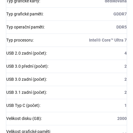
Typ grafické karty
:
dedikovaná
Typ grafické paměti
:
GDDR7
Typ operační paměti
:
DDR5
Typ procesoru
:
Intel® Core™ Ultra 7
USB 2.0 zadní (počet)
:
4
USB 3.0 přední (počet)
:
2
USB 3.0 zadní (počet)
:
2
USB 3.1 zadní (počet)
:
2
USB Typ C (počet)
:
1
Velikost disku (GB)
:
2000
Velikost grafické paměti