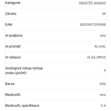
Kategorie
:
Herní PC sestavy
Záruka
:
36
EAN
:
8592457295488
AI podpora
:
ano
AI prompt
:
AI_HAL
AI výbava
:
AI čip (NPU)
Analogový vstup/výstup
4
zvuku (počet)
:
Barva
:
bílá
Bluetooth
:
ano
Bluetooth, specifikace
:
5.4