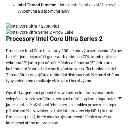
Intel Thread Director
– inteligentní správa zátěže mezi
výkonnými a úspornými jádry
Procesory Intel Core Ultra
Series 2
Procesory Intel Core Ultra řady 200 – kódovým označením "Arrow
Lake" – jsou nejnovější generací hybridních CPU kombinujících
výkonná "P" jádra pro náročné úlohy a úsporná "E" jádra pro
každodenní činnosti jako surfování po webu. Technologie Intel
Thread Director zajišťuje optimální distribuci zátěže mezi oběma
typy jader a maximalizuje efektivitu i herní výkon.
Oproti 14. generaci přináší Arrow Lake celou řadu zásadních
vylepšení. Nejvýraznějším je výrazný nárůst výkonu úsporných "E"
jader, znatelně nižší spotřeba energie a pokles provozních teplot
při plné zátěži. Novinkou je také integrovaný čip NPU (Neural
Processing Unit), který akceleruje zpracování úloh s umělou
inteligencí přímo na procesoru.