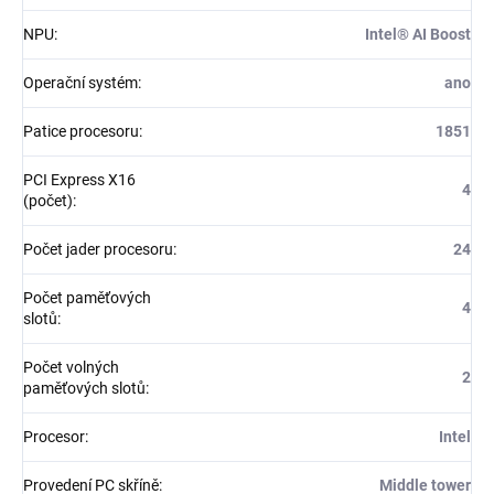
NPU
:
Intel® AI Boost
Operační systém
:
ano
Patice procesoru
:
1851
PCI Express X16
4
(počet)
:
Počet jader procesoru
:
24
Počet paměťových
4
slotů
:
Počet volných
2
paměťových slotů
:
Procesor
:
Intel
Provedení PC skříně
:
Middle tower