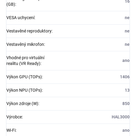
16
(GB)
:
VESA uchycení
:
ne
Vestavěné reproduktory
:
ne
Vestavěný mikrofon
:
ne
Vhodné pro virtuální
ano
realitu (VR Ready)
:
Výkon GPU (TOPs)
:
1406
Výkon NPU (TOPs)
:
13
Výkon zdroje (W)
:
850
Výrobce
:
HAL3000
Wi-Fi
:
ano