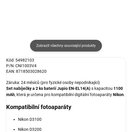
Zobrazit všechny související produkty
Kód: 54982103
P/N: CNI1003V4
EAN: 8718503028620
Záruka: 24 měsíců (pro fyzické osoby nepodnikající)
Set nabíječky a 2 ks baterií Jupio EN-EL14(A)
s kapacitou
1100
mAh
, která je určena pro kompatibilní digitální fotoaparáty
Nikon
.
Kompatibilní fotoaparáty
Nikon D3100
Nikon D3200