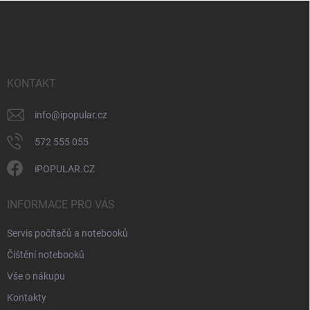
Z
á
p
a
t
í
KONTAKT
info
@
ipopular.cz
572 555 055
iPOPULAR.CZ
INFORMACE PRO VÁS
Servis počítačů a notebooků
Čištění notebooků
Vše o nákupu
Kontakty