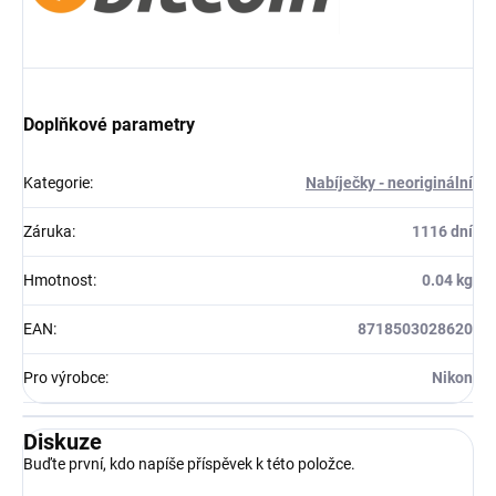
Doplňkové parametry
Kategorie
:
Nabíječky - neoriginální
Záruka
:
1116 dní
Hmotnost
:
0.04 kg
EAN
:
8718503028620
Pro výrobce
:
Nikon
Diskuze
Buďte první, kdo napíše příspěvek k této položce.