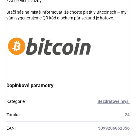
• za servisní služby
Stačí nás na místě informovat, že chcete platit v Bitcoinech – my
vám vygenerujeme QR kód a během pár sekund je hotovo.
Doplňkové parametry
Kategorie
:
Bezdrátové myši
Záruka
:
24
EAN
:
5099206062856