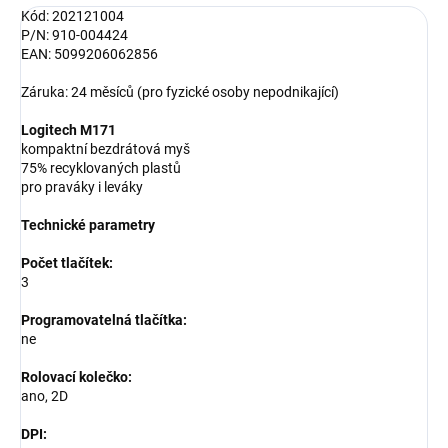
Kód: 202121004
P/N: 910-004424
EAN: 5099206062856
Záruka: 24 měsíců (pro fyzické osoby nepodnikající)
Logitech M171
kompaktní bezdrátová myš
75% recyklovaných plastů
pro praváky i leváky
Technické parametry
Počet tlačítek:
3
Programovatelná tlačítka:
ne
Rolovací kolečko:
ano, 2D
DPI: