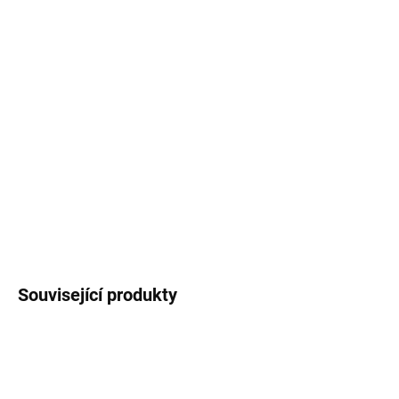
cena:
MŮŽEME
DORUČIT DO:
11.8.2026
MOŽNOSTI
DORUČENÍ
−
+
Přidat do košíku
DETAILNÍ INFORMACE
ZEPTAT SE
HLÍDAT
Související produkty