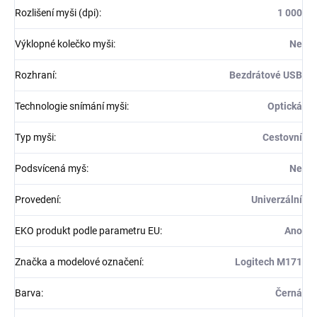
Rozlišení myši (dpi)
:
1 000
Výklopné kolečko myši
:
Ne
Rozhraní
:
Bezdrátové USB
Technologie snímání myši
:
Optická
Typ myši
:
Cestovní
Podsvícená myš
:
Ne
Provedení
:
Univerzální
EKO produkt podle parametru EU
:
Ano
Značka a modelové označení
:
Logitech M171
Barva
:
Černá