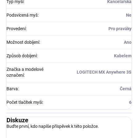
Typ myši
:
Kancelářská
Podsvícená myš
:
Ne
Provedení
:
Pro praváky
Možnost dobíjení
:
Ano
Způsob dobíjení
:
Kabelem
Značka a modelové
LOGITECH MX Anywhere 3S
označení
:
Barva
:
Černá
Počet tlačítek myši
:
6
Diskuze
Buďte první, kdo napíše příspěvek k této položce.