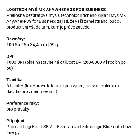
LOGITECH MYŠ MX ANYWHERE 3S FOR BUSINESS
Přenosná bezdrátová myš s technologií tichého klikání Myš MX
Anywhere 3S for Business zajistí, že vaši zaměstnanci budou
produktivní všude tam, kam je práce zavede.
Rozměry:
100,5 x 65 x 34,4 mm | 99 g
DPI:
1000 DPI (plně nastavitelná citlivost DPI 200-8000 v krocích po
50)
Tlačítka:
6 tlačítek (levé/pravé kliknutí, zpět/vpřed, rolovací kolečko a
tlačítko pro změnu režimu)
Preference ruky:
pro praváky
Připojení:
Přijímač Logi Bolt USB-A + Bezdrátová technologie Bluetooth Low
Energy