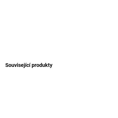
Inteligentní duální nabíječka s displejem Jupio JDC2003 může
nabíjet až dvě baterie Canon LP-E10 zároveň. Napájení probíhá
přes USB vstup. Lze využít jako powerbanka.
DETAILNÍ INFORMACE
ZEPTAT SE
HLÍDAT
Související produkty