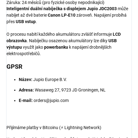
Záruka: 24 měsíců (pro fyzické osoby nepodnikající)
Inteligentní duální nabíječka s displejem Jupio JDC2003
může
nabíjet až dvě baterie
Canon LP-E10
zároveň. Napájení probíhá
přes
USB vstup
.
O procesu nabití každého akumulátoru zvlášť informuje
LCD
obrazovka
. Nabíječku osazenou akumulátory lze díky
USB
výstupu
využít jako
powerbanku
k napájení drobnějších
elektrospotřebičů.
GPSR
Název:
Jupio Europe B.V.
Adresa:
Wasaweg 27, 9723 JD Groningen, NL
E-mail:
orders@jupio.com
Přijímáme platby v Bitcoinu (⚡ Lightning Network)