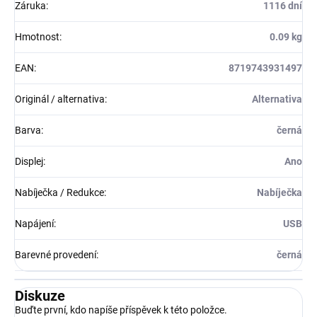
Záruka
:
1116 dní
Hmotnost
:
0.09 kg
EAN
:
8719743931497
Originál / alternativa
:
Alternativa
Barva
:
černá
Displej
:
Ano
Nabíječka / Redukce
:
Nabíječka
Napájení
:
USB
Barevné provedení
:
černá
Diskuze
Buďte první, kdo napíše příspěvek k této položce.