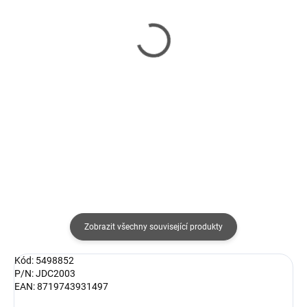
SKLADEM
VYPRODÁNO
(2 KS)
Nabíječka Olympus BCH-
Baterie Jupio LP-E10
1 - Nabíječka Li-ion
/NB-E10 1020 mAh pro
akumulátoru BLH-1
Canon
1 606 Kč
659 Kč
1 327 Kč bez DPH
545 Kč bez DPH
Detail
Do košíku
Zobrazit všechny související produkty
Kód: 5498852
P/N: JDC2003
EAN: 8719743931497