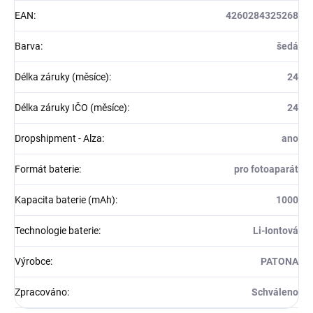
EAN
:
4260284325268
Barva
:
šedá
Délka záruky (měsíce)
:
24
Délka záruky IČO (měsíce)
:
24
Dropshipment - Alza
:
ano
Formát baterie
:
pro fotoaparát
Kapacita baterie (mAh)
:
1000
Technologie baterie
:
Li-Iontová
Výrobce
:
PATONA
Zpracováno
:
Schváleno