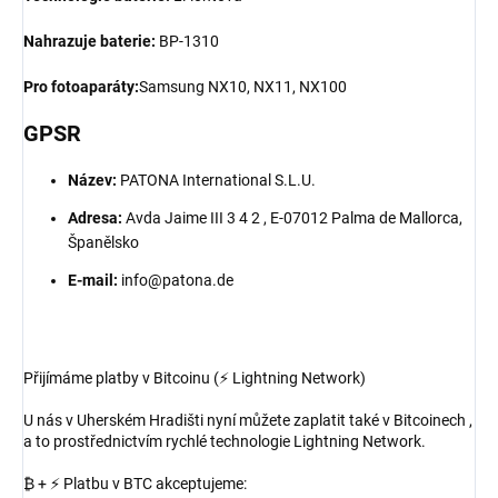
Nahrazuje baterie:
BP-1310
Pro fotoaparáty:
Samsung NX10, NX11, NX100
GPSR
Název:
PATONA International S.L.U.
Adresa:
Avda Jaime III 3 4 2 , E-07012 Palma de Mallorca,
Španělsko
E-mail:
info@patona.de
Přijímáme platby v Bitcoinu (⚡ Lightning Network)
U nás v Uherském Hradišti nyní můžete zaplatit také v Bitcoinech ,
a to prostřednictvím rychlé technologie Lightning Network.
₿ + ⚡ Platbu v BTC akceptujeme: