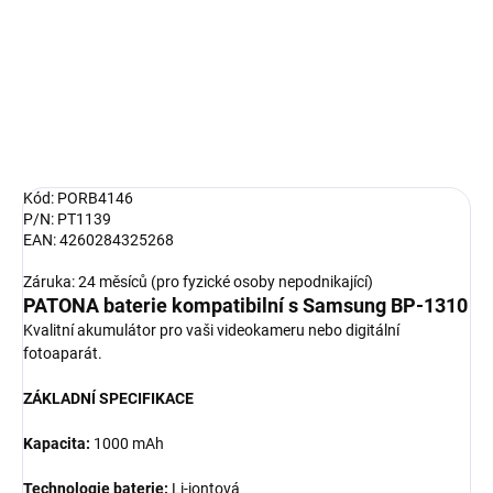
baterie: Li-iontová; Nahrazuje baterie: BP-1310; Pro fotoaparáty:
Samsung NX10, NX...
DETAILNÍ INFORMACE
ZEPTAT SE
HLÍDAT
Kód: PORB4146
P/N: PT1139
EAN: 4260284325268
Záruka: 24 měsíců (pro fyzické osoby nepodnikající)
PATONA baterie kompatibilní s Samsung BP-1310
Kvalitní akumulátor pro vaši videokameru nebo digitální
fotoaparát.
ZÁKLADNÍ SPECIFIKACE
Kapacita:
1000 mAh
Technologie baterie:
Li-iontová