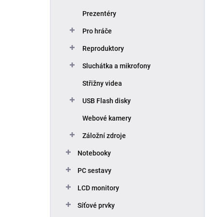
Prezentéry
Pro hráče
Reproduktory
Sluchátka a mikrofony
Střižny videa
USB Flash disky
Webové kamery
Záložní zdroje
Notebooky
PC sestavy
LCD monitory
Síťové prvky