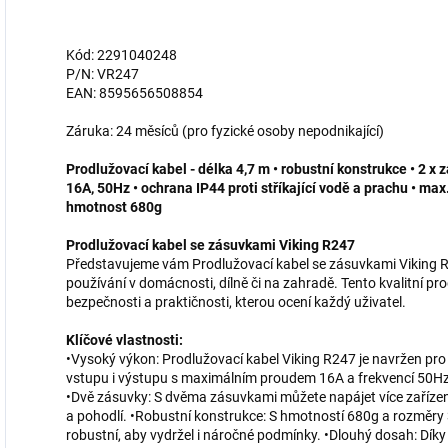
Kód: 2291040248
P/N: VR247
EAN: 8595656508854
Záruka: 24 měsíců (pro fyzické osoby nepodnikající)
Prodlužovací kabel - délka 4,7 m • robustní konstrukce • 2 x
16A, 50Hz • ochrana IP44 proti stříkající vodě a prachu • ma
hmotnost 680g
Prodlužovací kabel se zásuvkami Viking R247
Představujeme vám Prodlužovací kabel se zásuvkami Viking 
používání v domácnosti, dílně či na zahradě. Tento kvalitní pr
bezpečnosti a praktičnosti, kterou ocení každý uživatel.
Klíčové vlastnosti:
•Vysoký výkon: Prodlužovací kabel Viking R247 je navržen pro
vstupu i výstupu s maximálním proudem 16A a frekvencí 50Hz je
•Dvě zásuvky: S dvěma zásuvkami můžete napájet více zařízení 
a pohodlí. •Robustní konstrukce: S hmotností 680g a rozměry 
robustní, aby vydržel i náročné podmínky. •Dlouhý dosah: Dík