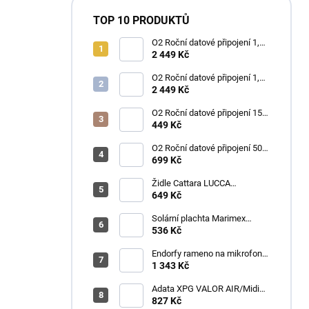
TOP 10 PRODUKTŮ
O2 Roční datové připojení 1,2
TB
2 449 Kč
O2 Roční datové připojení 1,2
TB
2 449 Kč
O2 Roční datové připojení 15
GB
449 Kč
O2 Roční datové připojení 50
GB
699 Kč
Židle Cattara LUCCA
kempingová skládací modrá
649 Kč
Solární plachta Marimex
průměr 3,6 m černá
536 Kč
Endorfy rameno na mikrofon
Broadcast Low Profile Boom
1 343 Kč
Arm / 360st. rotace / kulová
hlava / černý
Adata XPG VALOR AIR/Midi
Tower/Transpar./Černá
827 Kč