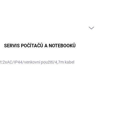
PRÁZDNÝ KOŠÍK
NÁKUPNÍ
KOŠÍK
SERVIS POČÍTAČŮ A NOTEBOOKŮ
t:2xAC/IP44/venkovní použití/4,7m kabel
12 Kč
 Kč bez DPH
ná
LADEM
(2 KS)
:
EME DORUČIT