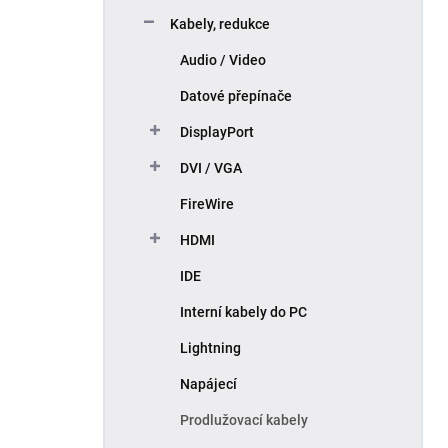
p
Kabely, redukce
a
n
Audio / Video
e
Datové přepínače
l
DisplayPort
DVI / VGA
FireWire
HDMI
IDE
Interní kabely do PC
Lightning
Napájecí
Prodlužovací kabely