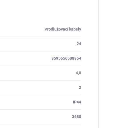
Prodlužovací kabely
24
8595656508854
4,0
2
IP44
3680