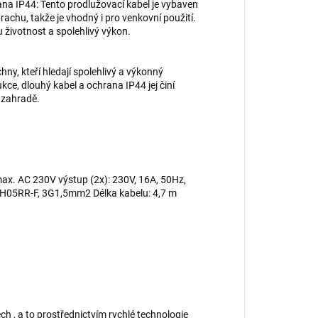
rana IP44: Tento prodlužovací kabel je vybaven
prachu, takže je vhodný i pro venkovní použití.
 životnost a spolehlivý výkon.
ny, kteří hledají spolehlivý a výkonný
ce, dlouhý kabel a ochrana IP44 jej činí
a zahradě.
ax. AC 230V výstup (2x): 230V, 16A, 50Hz,
 H05RR-F, 3G1,5mm2 Délka kabelu: 4,7 m
ch , a to prostřednictvím rychlé technologie