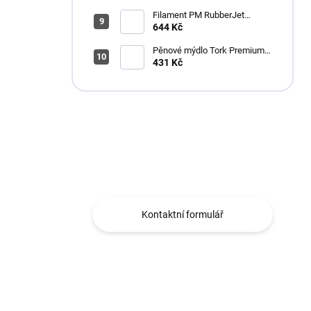
Filament PM RubberJet
TPE88 (pružná) 1,75mm,
644 Kč
černá, 0,5kg
Pěnové mýdlo Tork Premium
Antimikrobiální 1l S4
431 Kč
Máte otázku?
Obráťte se na nás.
Kontaktní formulář