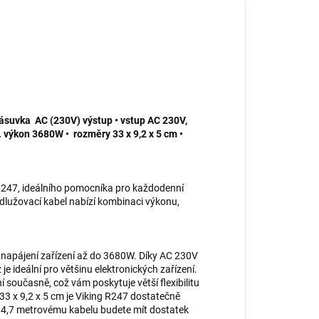
 zásuvka AC (230V) výstup • vstup AC 230V,
x. výkon 3680W • rozměry 33 x 9,2 x 5 cm •
R247, ideálního pomocníka pro každodenní
odlužovací kabel nabízí kombinaci výkonu,
 napájení zařízení až do 3680W. Díky AC 230V
 ideální pro většinu elektronických zařízení.
současně, což vám poskytuje větší flexibilitu
33 x 9,2 x 5 cm je Viking R247 dostatečně
y 4,7 metrovému kabelu budete mít dostatek