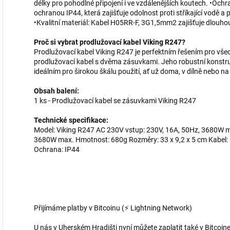
délky pro pohodlné připojení i ve vzdálenějších koutech. •Och
ochranou IP44, která zajišťuje odolnost proti stříkající vodě a 
•Kvalitní materiál: Kabel H05RR-F, 3G1,5mm2 zajišťuje dlouhou
Proč si vybrat prodlužovací kabel Viking R247?
Prodlužovací kabel Viking R247 je perfektním řešením pro všech
prodlužovací kabel s dvěma zásuvkami. Jeho robustní konstruk
ideálním pro širokou škálu použití, ať už doma, v dílně nebo n
Obsah balení:
1 ks - Prodlužovací kabel se zásuvkami Viking R247
Technické specifikace:
Model: Viking R247 AC 230V vstup: 230V, 16A, 50Hz, 3680W m
3680W max. Hmotnost: 680g Rozměry: 33 x 9,2 x 5 cm Kabel:
Ochrana: IP44
Přijímáme platby v Bitcoinu (⚡ Lightning Network)
U nás v Uherském Hradišti nyní můžete zaplatit také v Bitcoine