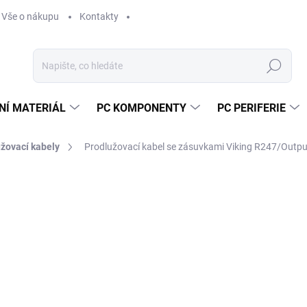
Vše o nákupu
Kontakty
Hledat
NÍ MATERIÁL
PC KOMPONENTY
PC PERIFERIE
žovací kabely
Prodlužovací kabel se zásuvkami Viking R247/Outpu
Neohodnoceno
Podrobnosti hodnocení
ZNAČKA:
VIKING
4
341
Měr
SK
cena
MŮŽ
DO: