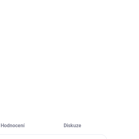
SKLADEM
VYPRODÁNO
(4 KS)
Trust Surge
EMOS
Guard 6-port
Přepěťová
21059
ochrana F5142
566 Kč
(P54022)
812 Kč
468 Kč bez DPH
71 Kč bez DPH
Detail
Do košíku
Hodnocení
Diskuze