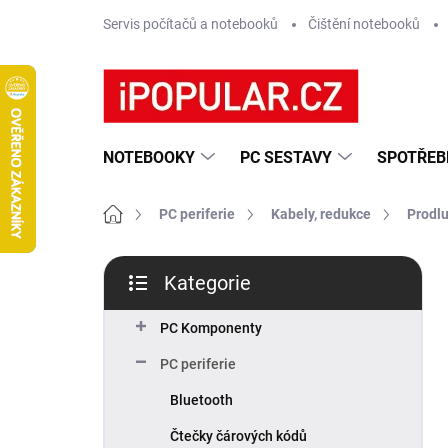
Přejít
Servis počítačů a notebooků
Čištění notebooků
na
obsah
NOTEBOOKY
PC SESTAVY
SPOTŘEB
Domů
PC periferie
Kabely, redukce
Prodlu
P
Kategorie
o
Přeskočit
s
kategorie
t
PC Komponenty
r
PC periferie
a
n
Bluetooth
n
Čtečky čárových kódů
í