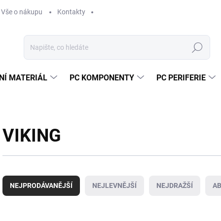
Vše o nákupu
Kontakty
Hledat
NÍ MATERIÁL
PC KOMPONENTY
PC PERIFERIE
VIKING
Ř
a
NEJPRODÁVANĚJŠÍ
NEJLEVNĚJŠÍ
NEJDRAŽŠÍ
A
z
e
n
V