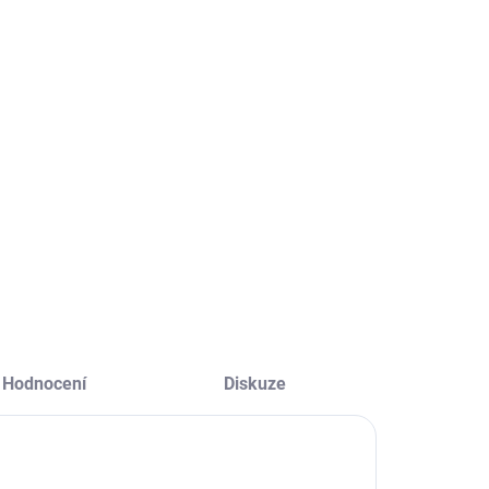
SKLADEM
SKLADEM
(2 KS)
(1 KS)
Swissten
Swissten
luetooth
Bluetooth
eadsetcaller
Headset Ultra
erný
Light Ul-9 Bílý
441 Kč
291 Kč
64 Kč bez DPH
241 Kč bez DPH
Do košíku
Do košíku
Hodnocení
Diskuze