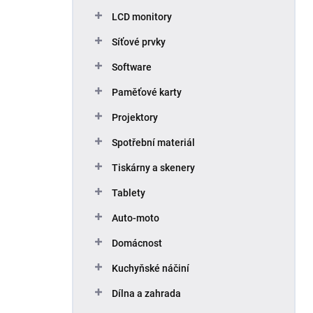
p
LCD monitory
a
n
Síťové prvky
e
Software
l
Paměťové karty
Projektory
Spotřební materiál
Tiskárny a skenery
Tablety
Auto-moto
Domácnost
Kuchyňské náčiní
Dílna a zahrada