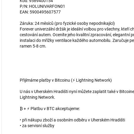
Kód: 9589400154
P/N: HOLUNIVARFON01
EAN: 5900495607577
Záruka: 24 měsíců (pro fyzické osoby nepodnikající)
Forever univerzální držák je ideální volbou pro všechny, kteří ch
cestování autem. Oceníte jeho kvalitní zpracování, elegantní 
instalaci do mřížky ventilace každého automobilu. Zaručuje pe
ramen 5-8 cm.
Přijímáme platby v Bitcoinu (⚡ Lightning Network)
U nás v Uherském Hradišti nyní můžete zaplatit také v Bitcoine
Lightning Network.
₿ + ⚡ Platbu v BTC akceptujeme:
• při nákupu zboží a osobním odběru v Uherském Hradišti
• za servisní služby