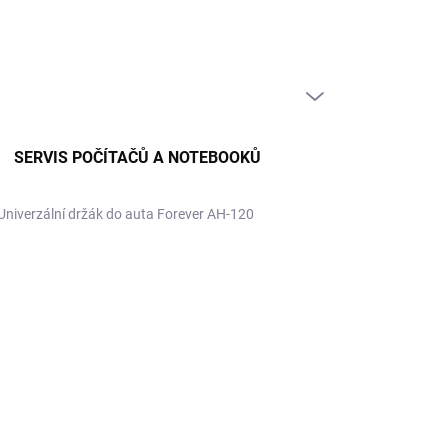
PRÁZDNÝ KOŠÍK
NÁKUPNÍ
KOŠÍK
SERVIS POČÍTAČŮ A NOTEBOOKŮ
Univerzální držák do auta Forever AH-120
R
28 Kč
 Kč bez DPH
ná
LADEM
(2 KS)
:
EME DORUČIT