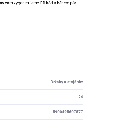
 – my vám vygenerujeme QR kód a během pár
Držáky a stojánky
24
5900495607577