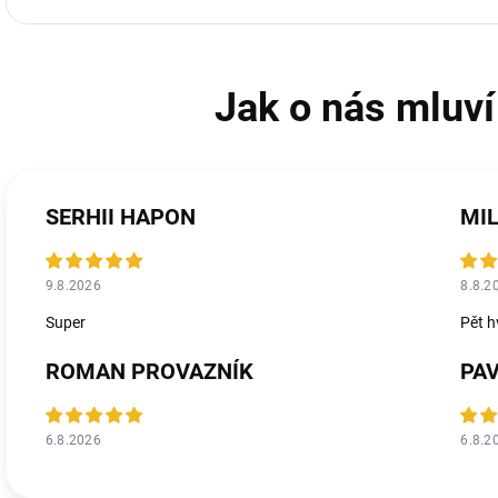
SERHII HAPON
MIL
9.8.2026
8.8.2
Super
Pět h
ROMAN PROVAZNÍK
PA
6.8.2026
6.8.2