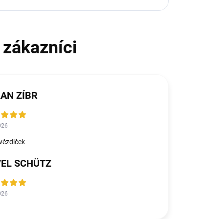
AN ZÍBR
026
vězdiček
VEL SCHÜTZ
026