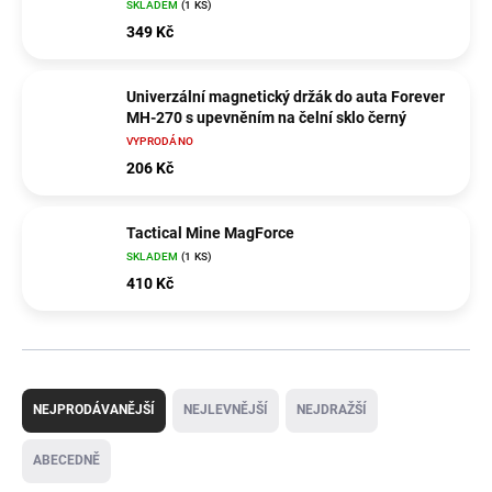
SKLADEM
(1 KS)
349 Kč
Univerzální magnetický držák do auta Forever
MH-270 s upevněním na čelní sklo černý
VYPRODÁNO
206 Kč
Tactical Mine MagForce
SKLADEM
(1 KS)
410 Kč
Ř
a
NEJPRODÁVANĚJŠÍ
NEJLEVNĚJŠÍ
NEJDRAŽŠÍ
z
e
ABECEDNĚ
n