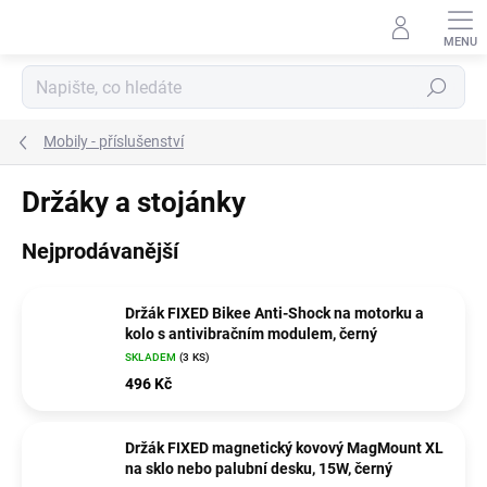
Přejít
na
obsah
Hledat
Mobily - příslušenství
Držáky a stojánky
Nejprodávanější
Držák FIXED Bikee Anti-Shock na motorku a
kolo s antivibračním modulem, černý
SKLADEM
(3 KS)
496 Kč
Držák FIXED magnetický kovový MagMount XL
na sklo nebo palubní desku, 15W, černý