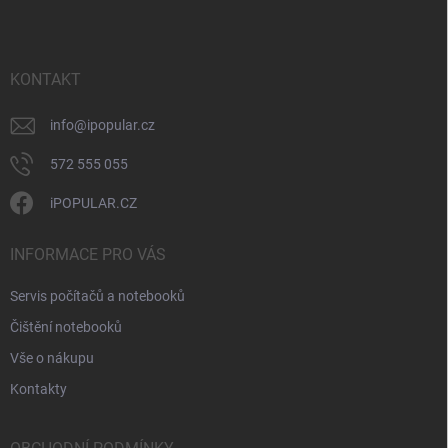
n
p
k
í
a
y
t
v
ý
í
KONTAKT
p
i
info
@
ipopular.cz
s
u
572 555 055
iPOPULAR.CZ
INFORMACE PRO VÁS
Servis počítačů a notebooků
Čištění notebooků
Vše o nákupu
Kontakty