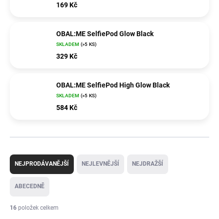
169 Kč
OBAL:ME SelfiePod Glow Black
SKLADEM
(>5 KS)
329 Kč
OBAL:ME SelfiePod High Glow Black
SKLADEM
(>5 KS)
584 Kč
Ř
a
NEJPRODÁVANĚJŠÍ
NEJLEVNĚJŠÍ
NEJDRAŽŠÍ
z
e
ABECEDNĚ
n
í
16
položek celkem
p