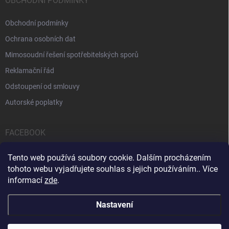
OBCHODNÍ PODMÍNKY
Obchodní podmínky
Ochrana osobních dat
Mimosoudní řešení spotřebitelských sporů
Reklamační řád
Odstoupení od smlouvy
Autorské poplatky
FACEBOOK
Tento web používá soubory cookie. Dalším procházením
tohoto webu vyjadřujete souhlas s jejich používáním.. Více
informací
zde
.
Servis počítačů a notebooků
Čištění notebooků
Kontakty
Nastavení