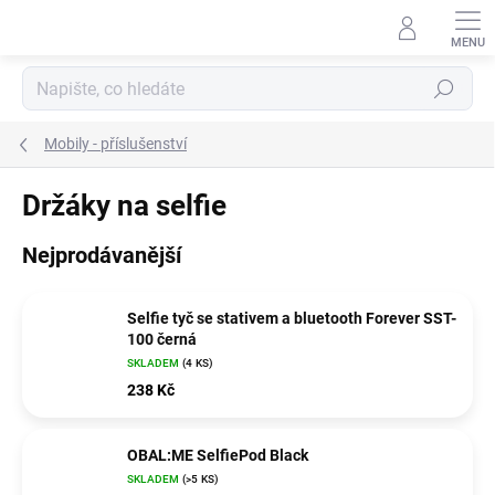
Přejít
na
obsah
Hledat
Mobily - příslušenství
Držáky na selfie
Nejprodávanější
Selfie tyč se stativem a bluetooth Forever SST-
100 černá
SKLADEM
(4 KS)
238 Kč
OBAL:ME SelfiePod Black
SKLADEM
(>5 KS)