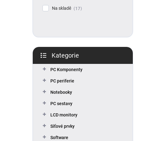
p
Na skladě
17
a
n
e
l
Kategorie
Přeskočit
kategorie
PC Komponenty
PC periferie
Notebooky
PC sestavy
LCD monitory
Síťové prvky
Software