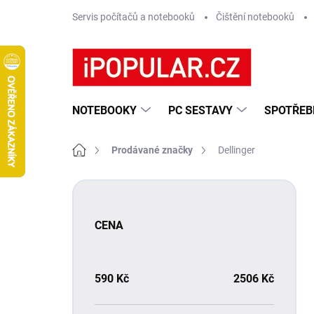
Přejít
Servis počítačů a notebooků
Čištění notebooků
na
obsah
NOTEBOOKY
PC SESTAVY
SPOTŘEB
Domů
Prodávané značky
Dellinger
P
o
s
CENA
t
r
a
n
590
Kč
2506
Kč
n
í