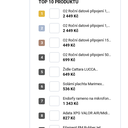
TOP 10 PRODUKTŮ
O2 Roční datové připojení 1,2
TB
2 449 Kč
O2 Roční datové připojení 1,2
TB
2 449 Kč
O2 Roční datové připojení 15
GB
449 Kč
O2 Roční datové připojení 50
GB
699 Kč
Židle Cattara LUCCA
kempingová skládací modrá
649 Kč
Solární plachta Marimex
průměr 3,6 m černá
536 Kč
Endorfy rameno na mikrofon
Broadcast Low Profile Boom
1 343 Kč
Arm / 360st. rotace / kulová
hlava / černý
Adata XPG VALOR AIR/Midi
Tower/Transpar./Černá
827 Kč
Filament PM RubberJet