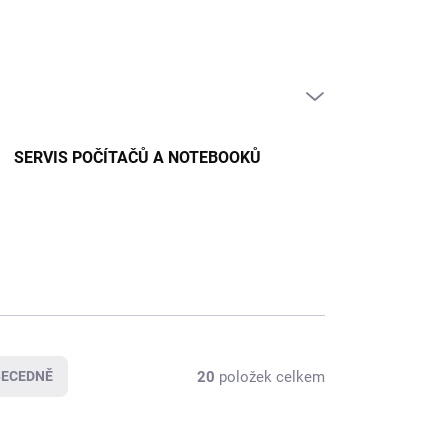
PRÁZDNÝ KOŠÍK
NÁKUPNÍ
KOŠÍK
SERVIS POČÍTAČŮ A NOTEBOOKŮ
20
položek celkem
BECEDNĚ