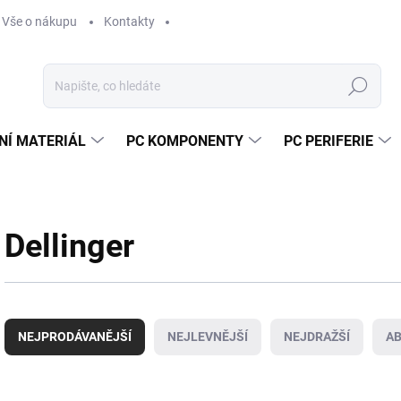
Vše o nákupu
Kontakty
Hledat
NÍ MATERIÁL
PC KOMPONENTY
PC PERIFERIE
Dellinger
Ř
a
NEJPRODÁVANĚJŠÍ
NEJLEVNĚJŠÍ
NEJDRAŽŠÍ
A
z
e
n
V