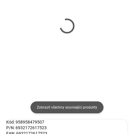
SKLADEM
SKLADEM
(>5 KS)
(>5 KS)
HUAWEI Wall Charger
Xiaomi 45W Nano Turbo
SuperCharge 66W
Charging Power Adapter
(2C)
583 Kč
471 Kč
482 Kč bez DPH
389 Kč bez DPH
Do košíku
Do košíku
Zobrazit všechny související produkty
Kód: 958958479507
P/N: 6932172617523
EAN: 6932172617523