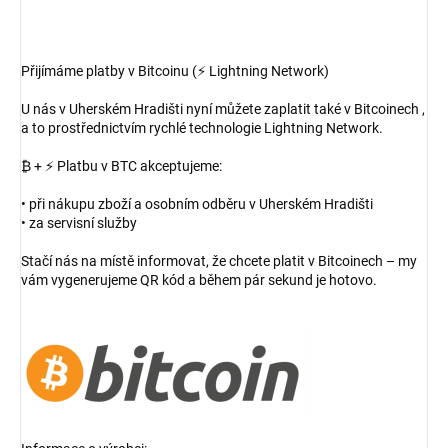
Přijímáme platby v Bitcoinu (⚡ Lightning Network)
U nás v Uherském Hradišti nyní můžete zaplatit také v Bitcoinech ,
a to prostřednictvím rychlé technologie Lightning Network.
₿ + ⚡ Platbu v BTC akceptujeme:
• při nákupu zboží a osobním odběru v Uherském Hradišti
• za servisní služby
Stačí nás na místě informovat, že chcete platit v Bitcoinech – my
vám vygenerujeme QR kód a během pár sekund je hotovo.