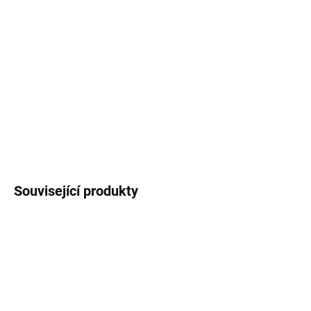
10.8.2026
MOŽNOSTI
DORUČENÍ
−
+
Přidat do košíku
DETAILNÍ INFORMACE
ZEPTAT SE
HLÍDAT
Související produkty