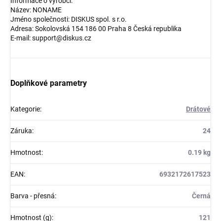
Informace o výrobci:
Název: NONAME
Jméno společnosti: DISKUS spol. s r.o.
Adresa: Sokolovská 154 186 00 Praha 8 Česká republika
E-mail: support@diskus.cz
Doplňkové parametry
Kategorie
:
Drátové
Záruka
:
24
Hmotnost
:
0.19 kg
EAN
:
6932172617523
Barva - přesná
:
Černá
Hmotnost (g)
:
121