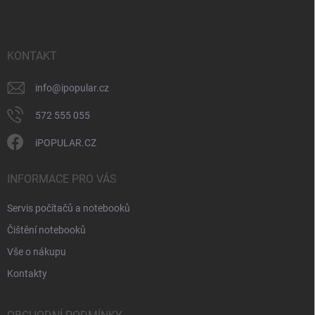
p
a
t
í
KONTAKT
info
@
ipopular.cz
572 555 055
iPOPULAR.CZ
INFORMACE PRO VÁS
Servis počítačů a notebooků
Čištění notebooků
Vše o nákupu
Kontakty