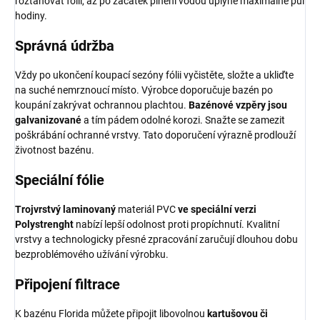
roztahovat fólii, až po začátek plnění vodou uplyne maximálně půl
hodiny.
Správná údržba
Vždy po ukončení koupací sezóny fólii vyčistěte, složte a ukliďte
na suché nemrznoucí místo. Výrobce doporučuje bazén po
koupání zakrývat ochrannou plachtou.
Bazénové vzpěry jsou
galvanizované
a tím pádem odolné korozi. Snažte se zamezit
poškrábání ochranné vrstvy. Tato doporučení výrazně prodlouží
životnost bazénu.
Speciální fólie
Trojvrstvý laminovaný
materiál PVC
ve speciální verzi
Polystrenght
nabízí lepší odolnost proti propíchnutí. Kvalitní
vrstvy a technologicky přesné zpracování zaručují dlouhou dobu
bezproblémového užívání výrobku.
Připojení filtrace
K bazénu Florida můžete připojit libovolnou
kartušovou či