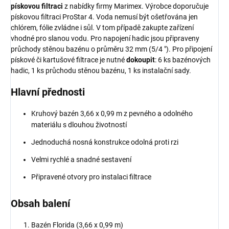
pískovou filtraci
z nabídky firmy Marimex. Výrobce doporučuje
pískovou filtraci ProStar 4. Voda nemusí být ošetřována jen
chlórem, fólie zvládne i sůl. V tom případě zakupte zařízení
vhodné pro slanou vodu. Pro napojení hadic jsou připraveny
průchody stěnou bazénu o průměru 32 mm (5/4 "). Pro připojení
pískové či kartušové filtrace je nutné
dokoupit
: 6 ks bazénových
hadic, 1 ks průchodu stěnou bazénu, 1 ks instalační sady.
Hlavní přednosti
Kruhový bazén 3,66 x 0,99 m z pevného a odolného
materiálu s dlouhou životností
Jednoduchá nosná konstrukce odolná proti rzi
Velmi rychlé a snadné sestavení
Připravené otvory pro instalaci filtrace
Obsah balení
Bazén Florida (3,66 x 0,99 m)