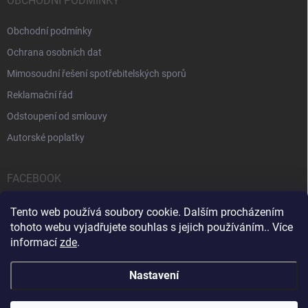
OBCHODNÍ PODMÍNKY
Obchodní podmínky
Ochrana osobních dat
Mimosoudní řešení spotřebitelských sporů
Reklamační řád
Odstoupení od smlouvy
Autorské poplatky
FACEBOOK
Tento web používá soubory cookie. Dalším procházením
tohoto webu vyjadřujete souhlas s jejich používáním.. Více
informací
zde
.
Servis počítačů a notebooků
Čištění notebooků
Kontakty
Nastavení