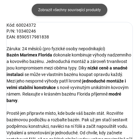
Zobrazit všechny související produkty
Kód: 60024372
P/N: 10340246
EAN: 8590517981838
Záruka: 24 měsíců (pro fyzické osoby nepodnikající)
Bazén Marimex Florida
dokonale kombinuje výhody nadzemního
a kovového bazénu. Jednoduchá montáž a zároveň trvanlivost
jsou kompromisem mezi oběma typy. Díky
nízké ceně a snadné
instalaci
se může ve vlastním bazénu koupat opravdu každý.
Mezi jeho nesporné výhody patří kromě
jednoduché montáže i
velmi stabilní konstrukce
s nově vyvinutým unikátním kovovým
rámem. Relaxujte v krásném bazénu Florida příjemně
modré
barvy
.
Prostě jen připravte místo, kde bude váš bazén stát. Rozviňte
bazénovou podložku a rozbalte bazén. Pak už jen stačí sestavit
podpěrnou konstrukci, navléci na ní fólii a začít napouštět vodu.
Vybalení a smontování je jednoduché. Od chvíle, kdy začnete