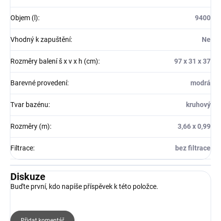
Objem (l)
:
9400
Vhodný k zapuštění
:
Ne
Rozměry balení š x v x h (cm)
:
97 x 31 x 37
Barevné provedení
:
modrá
Tvar bazénu
:
kruhový
Rozměry (m)
:
3,66 x 0,99
Filtrace
:
bez filtrace
Diskuze
Buďte první, kdo napíše příspěvek k této položce.
Přidat komentář