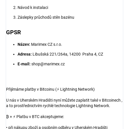
Návod k instalaci
Záslepky průchodů stěn bazénu
GPSR
Název:
Marimex CZ s.r.o.
Adresa:
Libušská 221/264a, 14200 Praha 4, CZ
E-mail:
shop@marimex.cz
Přijímáme platby v Bitcoinu (⚡ Lightning Network)
U nás v Uherském Hradišti nyní můžete zaplatit také v Bitcoinech ,
a to prostřednictvím rychlé technologie Lightning Network.
₿ + ⚡ Platbu v BTC akceptujeme:
• při nákupu zboží a osobním odběru v Uherském Hradišti