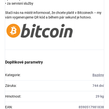
• za servisní služby
Stačí nás na místě informovat, že chcete platit v Bitcoinech – my
vám vygenerujeme QR kód a během pár sekund je hotovo.
Doplňkové parametry
Kategorie
:
Bazény
Záruka
:
744 dní
Hmotnost
:
29 kg
EAN
:
8590517981838