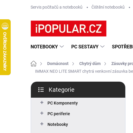
Přejít
Servis počítačů a notebooků
Čištění notebooků
na
obsah
NOTEBOOKY
PC SESTAVY
SPOTŘEB
Domů
Domácnost
Chytrý dům
Zásuvky pr
IMMAX NEO LITE SMART chytrá venkovní zásuvka bez k
P
Kategorie
o
Přeskočit
s
kategorie
t
PC Komponenty
r
PC periferie
a
n
Notebooky
n