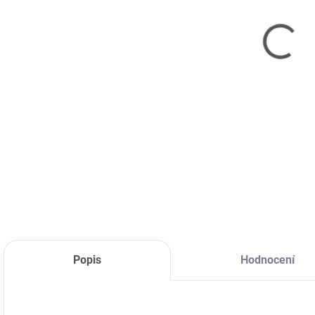
IMM
ven
elek
tak 
spot
DETA
Popis
Hodnocení