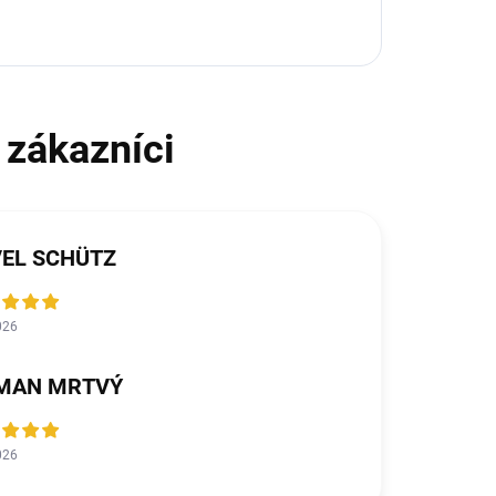
VEL SCHÜTZ
026
MAN MRTVÝ
026