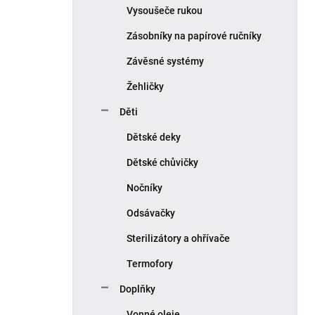
Vysoušeče rukou
Zásobníky na papírové ručníky
Závěsné systémy
Žehličky
Děti
Dětské deky
Dětské chůvičky
Nočníky
Odsávačky
Sterilizátory a ohřívače
Termofory
Doplňky
Vonné oleje