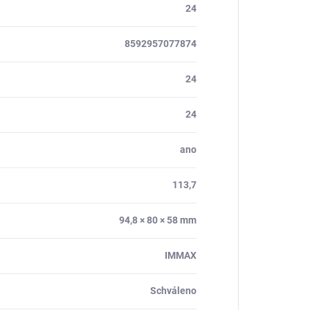
24
8592957077874
24
24
ano
113,7
94,8 × 80 × 58 mm
IMMAX
Schváleno