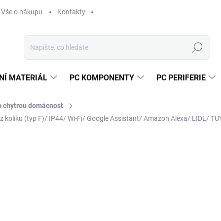
Vše o nákupu
Kontakty
Hledat
NÍ MATERIÁL
PC KOMPONENTY
PC PERIFERIE
o chytrou domácnost
olíku (typ F)/ IP44/ Wi-Fi/ Google Assistant/ Amazon Alexa/ LIDL/ TU
Neohodnoceno
Podrobnosti hodnocení
ZNAČKA:
IMMAX
4
348
Měr
VY
cena
MOŽ