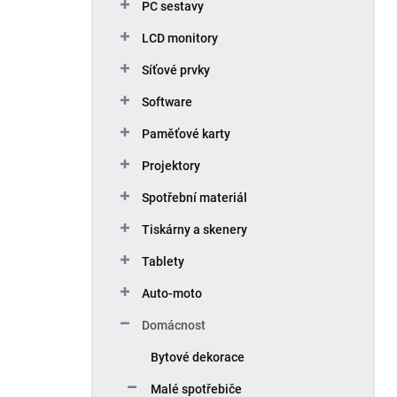
PC sestavy
í
p
LCD monitory
a
n
Síťové prvky
e
Software
l
Paměťové karty
Projektory
Spotřební materiál
Tiskárny a skenery
Tablety
Auto-moto
Domácnost
Bytové dekorace
Malé spotřebiče