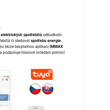
F
 elektrických spotřebičů
odkudkoliv
řebičů či sledovat
spotřebu energie
.
lku skrze bezplatnou aplikaci
IMMAX
l a podporuje hlasové ovládání pomocí