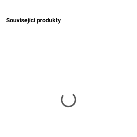
ZEPTAT SE
HLÍDAT
Související produkty
SKLADEM
VYPRODÁNO
(1 KS)
PATONA PT3212
Jupio VSA0025 900mAh
3600mAh
329 Kč
227 Kč
272 Kč bez DPH
188 Kč bez DPH
Do košíku
Detail