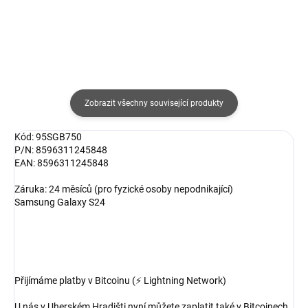
Zobrazit všechny související produkty
Kód: 95SGB750
P/N: 8596311245848
EAN: 8596311245848
Záruka: 24 měsíců (pro fyzické osoby nepodnikající)
Samsung Galaxy S24
Přijímáme platby v Bitcoinu (⚡ Lightning Network)
U nás v Uherském Hradišti nyní můžete zaplatit také v Bitcoinech ,