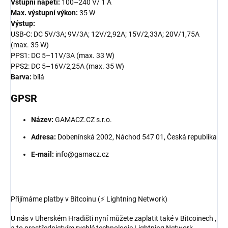
Vstupní napětí:
100–240 V/ 1 A
Max. výstupní výkon:
35 W
Výstup:
USB-C: DC 5V/3A; 9V/3A; 12V/2,92A; 15V/2,33A; 20V/1,75A
(max. 35 W)
PPS1: DC 5–11V/3A (max. 33 W)
PPS2: DC 5–16V/2,25A (max. 35 W)
Barva:
bílá
GPSR
Název:
GAMACZ.CZ s.r.o.
Adresa:
Dobenínská 2002, Náchod 547 01, Česká republika
E-mail:
info@gamacz.cz
Přijímáme platby v Bitcoinu (⚡ Lightning Network)
U nás v Uherském Hradišti nyní můžete zaplatit také v Bitcoinech ,
a to prostřednictvím rychlé technologie Lightning Network.