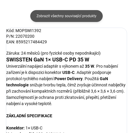
Zobrazit všechny související produkty
Kód: MOPSWI1392
P/N: 22070200
EAN: 8595217484429
Záruka: 24 měsíců (pro fyzické osoby nepodnikající)
SWISSTEN GaN 1× USB-C PD 35 W
Univerzální napájecí adaptér s výkonem až
35 W
. Pro nabíjení
zařízení je k dispozici konektor
USB-C
. Adaptér podporuje
protokol rychlého nabíjení
Power Delivery
. Použitá
GaN
technologie
snižuje tvorbu tepla, čímž zvyšuje účinnost nabíječky
při zachování kompaktních rozměrů (přibližně 3,6 × 3,6 × 3,6 cm).
Samozřejmostí je ochrana proti zkratování, přepětí, přetížení
nabíjení a vysoké teplotě.
ZÁKLADNÍ SPECIFIKACE
Konektor:
1× USB-C