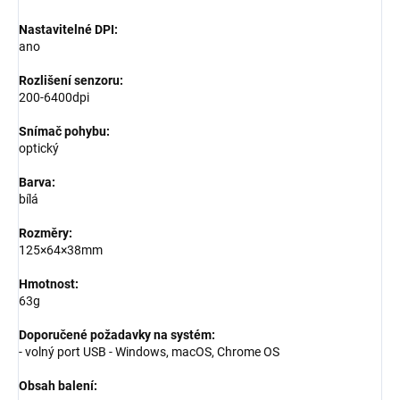
Nastavitelné DPI:
ano
Rozlišení senzoru:
200-6400dpi
Snímač pohybu:
optický
Barva:
bílá
Rozměry:
125×64×38mm
Hmotnost:
63g
Doporučené požadavky na systém:
- volný port USB - Windows, macOS, Chrome OS
Obsah balení: