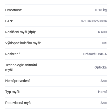
Hmotnost
:
0.16 kg
EAN
:
8713439253894
Rozlišení myši (dpi)
:
6 400
Výklopné kolečko myši
:
Ne
Rozhraní
:
Drátové USB-A
Technologie snímání
Optická
myši
:
Herní provedení
:
Ano
Typ myši
:
Herní
Podsvícená myš
:
Ano