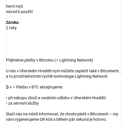
herní myš
návod k použití
Záruka:
2 roky
Přijímáme platby v Bitcoinu (⚡ Lightning Network)
U nás v Uherském Hradišti nyní můžete zaplatit také v Bitcoinech ,
a to prostřednictvím rychlé technologie Lightning Network.
₿ + ⚡ Platbu v BTC akceptujeme:
• při nákupu zboží a osobním odběru v Uherském Hradišti
• za servisní služby
Stačí nás na místě informovat, že chcete platit v Bitcoinech – my
vám vygenerujeme QR kód a během pár sekund je hotovo.