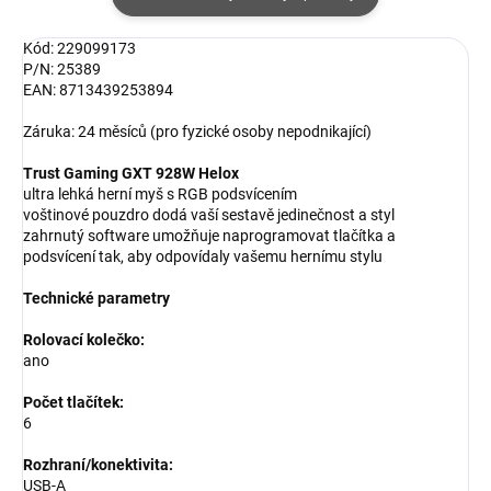
Kód: 229099173
P/N: 25389
EAN: 8713439253894
Záruka: 24 měsíců (pro fyzické osoby nepodnikající)
Trust Gaming GXT 928W Helox
ultra lehká herní myš s RGB podsvícením
voštinové pouzdro dodá vaší sestavě jedinečnost a styl
zahrnutý software umožňuje naprogramovat tlačítka a
podsvícení tak, aby odpovídaly vašemu hernímu stylu
Technické parametry
Rolovací kolečko:
ano
Počet tlačítek:
6
Rozhraní/konektivita:
USB-A