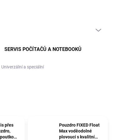
PRÁZDNÝ KOŠÍK
NÁKUPNÍ
KOŠÍK
SERVIS POČÍTAČŮ A NOTEBOOKŮ
Univerzální a speciální
is přes
Pouzdro FIXED Float
uzdro,
Max voděodolné
 poutko
plovoucí s kvalitním