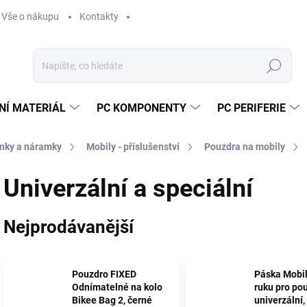
Vše o nákupu
Kontakty
Hledat
NÍ MATERIÁL
PC KOMPONENTY
PC PERIFERIE
inky a náramky
Mobily - příslušenství
Pouzdra na mobily
Univerzální a speciální
Nejprodávanější
Pouzdro FIXED
Páska Mobil
Odnímatelné na kolo
ruku pro po
Bikee Bag 2, černé
univerzální,