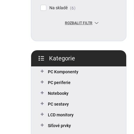
p
Na skladě
6
a
n
ROZBALIT FILTR
e
l
Kategorie
Přeskočit
kategorie
PC Komponenty
PC periferie
Notebooky
PC sestavy
LCD monitory
Síťové prvky