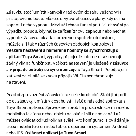
Zásuvku stačí umístit kamkoli v rádiovém dosahu vašeho Wi-Fi
přístupovému bodu. Můžete si vytvářet časové plány, kdy se má
zapnout nebo vypnout. Mezi užitečnou funkci patří její chování po
výpadku proudu, kdy může zařízení znovu zapnout nebo nechat
vypnuté. Zásuvka ukládá naměřenou spotřebu do historie,
můžete si ji tak v různých časových obdobích kontrolovat.
Veškerá nastavení a naměřené hodnoty se synchronizují s
aplikací Tuya Smart
, výpadky připojení k internetu tak nemají
žádný vliv na funkčnost. Veškeré
nastavení je uložené v zásuvce
a v případě potřeby se synchronizuje
s Tuya Smart. Po odpojení
zařízení od el. sítě se znovu připojí k Wi-Fi a synchronizuje
nastavení.
Prvotní zprovoznění zásuvky je velice jednoduché. Stačí ji připojit
do el. zásuvky, umístit v dosahu Wi-Fi sítě a následně spárovat s
Tuya Smart aplikací. Zprovoznění probíhá prostřednictvím vašeho
mobilního telefonu nebo tabletu na lokální síti a následně ji už
můžete ovládat odkudkoliv na světě. Pro konfiguraci a ovládání je
třeba mobilní telefon nebo tablet s operačním systémem Android
nebo iOS.
Ovládací aplikací je Tuya Smart
.