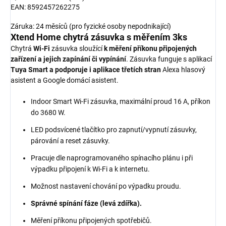
EAN: 8592457262275
Záruka: 24 měsíců (pro fyzické osoby nepodnikající)
Xtend Home chytrá zásuvka s měřením 3ks
Chytrá
Wi-Fi
zásuvka sloužící
k měření příkonu připojených
zařízení a jejich zapínání či vypínání
. Zásuvka funguje s aplikací
Tuya Smart a podporuje i aplikace třetích stran
Alexa hlasový
asistent a Google domácí asistent.
Indoor Smart Wi-Fi zásuvka, maximální proud 16 A, příkon
do 3680 W.
LED podsvícené tlačítko pro zapnutí/vypnutí zásuvky,
párování a reset zásuvky.
Pracuje dle naprogramovaného spínacího plánu i při
výpadku připojení k Wi-Fi a k internetu.
Možnost nastavení chování po výpadku proudu.
Správné spínání fáze (levá zdířka).
Měření příkonu připojených spotřebičů.