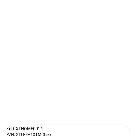
cena:
MŮŽEME
DORUČIT DO:
10.8.2026
MOŽNOSTI
DORUČENÍ
−
+
Přidat do košíku
Xtend Home chytrá zásuvka s měřením 3ks; Chytrá Wi-Fi zásuvka
sloužící k měření příkonu připojených zařízení a jejich zapínání či
vypínání . Zásuvka funguje s aplikací Tuya Smart a podporuje i
aplikace třetích stran Alexa hlasový asistent, Google domá...
DETAILNÍ INFORMACE
ZEPTAT SE
HLÍDAT
Kód: XTHOME0016
P/N: XTH-ZA101M(3ks)