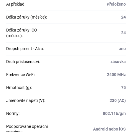
AI překlad
:
Přeloženo
Délka záruky (měsíce)
:
24
Délka záruky IČO
24
(měsíce)
:
Dropshipment - Alza
:
ano
Druh příslušenství
:
zásuvka
Frekvence Wi-Fi
:
2400 MHz
Hmotnost (g)
:
75
Jmenovité napětí (V)
:
230 (AC)
Normy
:
802.11b/g/n
Podporované operační
Android nebo iOS