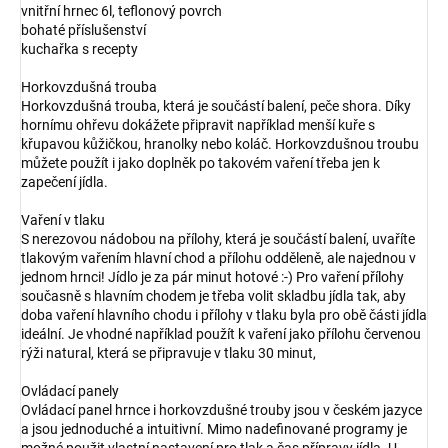
vnitřní hrnec 6l, teflonový povrch
bohaté příslušenství
kuchařka s recepty
Horkovzdušná trouba
Horkovzdušná trouba, která je součástí balení, peče shora. Díky
hornímu ohřevu dokážete připravit například menší kuře s
křupavou kůžičkou, hranolky nebo koláč. Horkovzdušnou troubu
můžete použít i jako doplněk po takovém vaření třeba jen k
zapečení jídla.
Vaření v tlaku
S nerezovou nádobou na přílohy, která je součástí balení, uvaříte
tlakovým vařením hlavní chod a přílohu odděleně, ale najednou v
jednom hrnci! Jídlo je za pár minut hotové :-) Pro vaření přílohy
současně s hlavním chodem je třeba volit skladbu jídla tak, aby
doba vaření hlavního chodu i přílohy v tlaku byla pro obě části jídla
ideální. Je vhodné například použít k vaření jako přílohu červenou
rýži natural, která se připravuje v tlaku 30 minut,
Ovládací panely
Ovládací panel hrnce i horkovzdušné trouby jsou v českém jazyce
a jsou jednoduché a intuitivní. Mimo nadefinované programy je