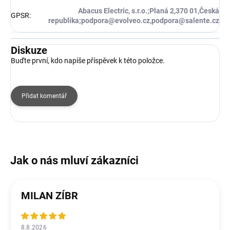
Abacus Electric, s.r.o.;Planá 2,370 01,Česká
GPSR
:
republika;podpora@evolveo.cz,podpora@salente.cz
Diskuze
Buďte první, kdo napíše příspěvek k této položce.
Přidat komentář
MILAN ZÍBR
8.8.2026