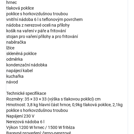
hrnec
tlaková poklice
poklice s horkovzdušnou troubou
vnitřní nádoba 6 l s teflonovým povrchem
nádoba z nerezové oceli na přílohy
košík na vaření v páře a fritování
stojan pro vaření přílohy a pro fritování
naběračka
lžíce
skleněná poklice
odměrka
kondenzační nádobka
napájecí kabel
kuchařka
návod
Technické specifikace
Rozměry: 35 × 33 × 33 (výška s tlakovou poklicí) cm
Hmotnost: 3,8 kg hlavní část hrnce, 0,9kg tlaková poklice, 2,1kg
poklice s horkovzdušnou troubou
Napájení 230 V
Nerezová nádoba 6 l
Výkon 1200 W hrnec / 1500 W fritéza
Barevné provedení: černo-nerezové