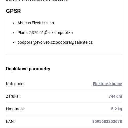
GPSR
Abacus Electric, s.r.o.
Planá 2,370 01,Česká republika
podpora@evolveo.cz,podpora@salente.cz
Doplňkové parametry
Kategorie
:
Elektrické hrnce
Záruka
:
744 dní
Hmotnost
:
5.2 kg
EAN
:
8595683203678