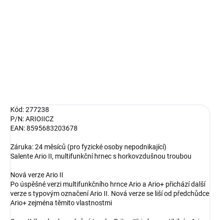
−
+
Přidat do košíku
Salente Ario II, multifunkční hrnec s horkovzdušnou troubou
DETAILNÍ INFORMACE
ZEPTAT SE
HLÍDAT
Kód: 277238
P/N: ARIOIICZ
EAN: 8595683203678
Záruka: 24 měsíců (pro fyzické osoby nepodnikající)
Salente Ario II, multifunkční hrnec s horkovzdušnou troubou
Nová verze Ario II
Po úspěšné verzi multifunkčního hrnce Ario a Ario+ přichází další
verze s typovým označení Ario II. Nová verze se liší od předchůdce
Ario+ zejména těmito vlastnostmi