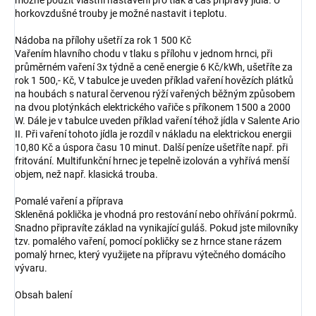
možné použit vlastní nastavení pro tlak a čas přípravy jídla. U
horkovzdušné trouby je možné nastavit i teplotu.
Nádoba na přílohy ušetří za rok 1 500 Kč
Vařením hlavního chodu v tlaku s přílohu v jednom hrnci, při
průměrném vaření 3x týdně a ceně energie 6 Kč/kWh, ušetříte za
rok 1 500,- Kč, V tabulce je uveden příklad vaření hovězích plátků
na houbách s natural červenou rýží vařených běžným způsobem
na dvou plotýnkách elektrického vařiče s příkonem 1500 a 2000
W. Dále je v tabulce uveden příklad vaření téhož jídla v Salente Ario
II. Při vaření tohoto jídla je rozdíl v nákladu na elektrickou energii
10,80 Kč a úspora času 10 minut. Další peníze ušetříte např. při
fritování. Multifunkční hrnec je tepelně izolován a vyhřívá menší
objem, než např. klasická trouba.
Pomalé vaření a příprava
Skleněná poklička je vhodná pro restování nebo ohřívání pokrmů.
Snadno připravíte základ na vynikající guláš. Pokud jste milovníky
tzv. pomalého vaření, pomocí pokličky se z hrnce stane rázem
pomalý hrnec, který využijete na přípravu výtečného domácího
vývaru.
Obsah balení