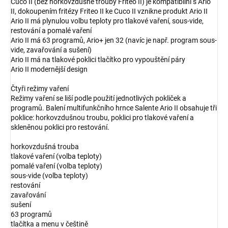
Cuco II (bez horkovzdušné trouby Friteo II) je kompatibilní s Ario
II, dokoupením fritézy Friteo II ke Cuco II vznikne produkt Ario II
Ario II má plynulou volbu teploty pro tlakové vaření, sous-vide,
restování a pomalé vaření
Ario II má 63 programů, Ario+ jen 32 (navíc je např. program sous-
vide, zavařování a sušení)
Ario II má na tlakové poklici tlačítko pro vypouštění páry
Ario II modernější design
Čtyři režimy vaření
Režimy vaření se liší podle použití jednotlivých pokliček a
programů. Balení multifunkčního hrnce Salente Ario II obsahuje tři
poklice: horkovzdušnou troubu, poklici pro tlakové vaření a
skleněnou poklici pro restování.
horkovzdušná trouba
tlakové vaření (volba teploty)
pomalé vaření (volba teploty)
sous-vide (volba teploty)
restování
zavařování
sušení
63 programů
tlačítka a menu v češtině