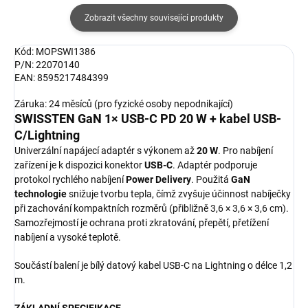
Zobrazit všechny související produkty
Kód: MOPSWI1386
P/N: 22070140
EAN: 8595217484399
Záruka: 24 měsíců (pro fyzické osoby nepodnikající)
SWISSTEN GaN 1× USB-C PD 20 W + kabel USB-
C/Lightning
Univerzální napájecí adaptér s výkonem až
20 W
. Pro nabíjení
zařízení je k dispozici konektor
USB-C
. Adaptér podporuje
protokol rychlého nabíjení
Power Delivery
. Použitá
GaN
technologie
snižuje tvorbu tepla, čímž zvyšuje účinnost nabíječky
při zachování kompaktních rozměrů (přibližně 3,6 × 3,6 × 3,6 cm).
Samozřejmostí je ochrana proti zkratování, přepětí, přetížení
nabíjení a vysoké teplotě.
Součástí balení je bílý datový kabel USB-C na Lightning o délce 1,2
m.
ZÁKLADNÍ SPECIFIKACE