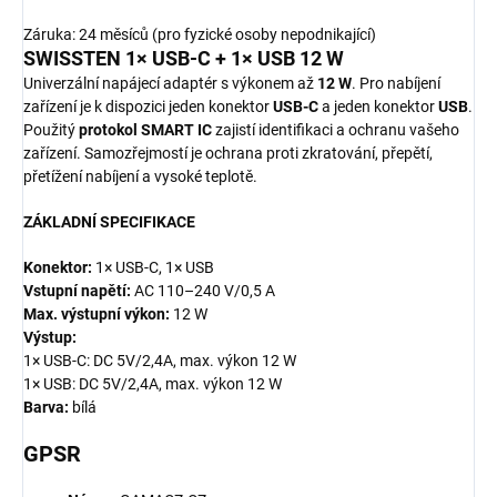
Záruka: 24 měsíců (pro fyzické osoby nepodnikající)
SWISSTEN 1× USB-C + 1× USB 12 W
Univerzální napájecí adaptér s výkonem až
12 W
. Pro nabíjení
zařízení je k dispozici jeden konektor
USB-C
a jeden konektor
USB
.
Použitý
protokol SMART IC
zajistí identifikaci a ochranu vašeho
zařízení. Samozřejmostí je ochrana proti zkratování, přepětí,
přetížení nabíjení a vysoké teplotě.
ZÁKLADNÍ SPECIFIKACE
Konektor:
1× USB-C, 1× USB
Vstupní napětí:
AC 110–240 V/0,5 A
Max. výstupní výkon:
12 W
Výstup:
1× USB-C: DC 5V/2,4A, max. výkon 12 W
1× USB: DC 5V/2,4A, max. výkon 12 W
Barva:
bílá
GPSR