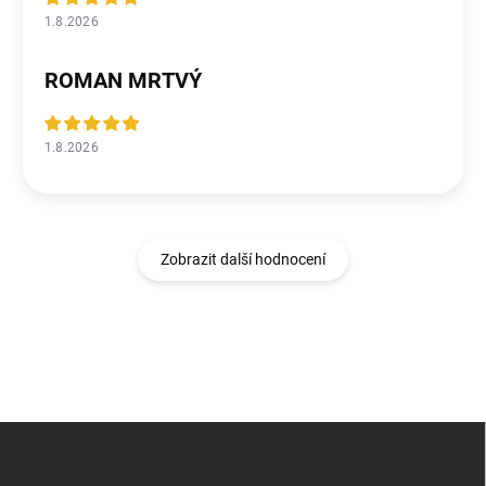
1.8.2026
ROMAN MRTVÝ
1.8.2026
Zobrazit další hodnocení
Z
á
p