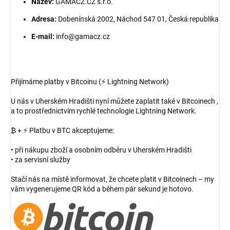
Název:
GAMACZ.CZ s.r.o.
Adresa:
Dobenínská 2002, Náchod 547 01, Česká republika
E-mail:
info@gamacz.cz
Přijímáme platby v Bitcoinu (⚡ Lightning Network)
U nás v Uherském Hradišti nyní můžete zaplatit také v Bitcoinech ,
a to prostřednictvím rychlé technologie Lightning Network.
₿ + ⚡ Platbu v BTC akceptujeme:
• při nákupu zboží a osobním odběru v Uherském Hradišti
• za servisní služby
Stačí nás na místě informovat, že chcete platit v Bitcoinech – my
vám vygenerujeme QR kód a během pár sekund je hotovo.