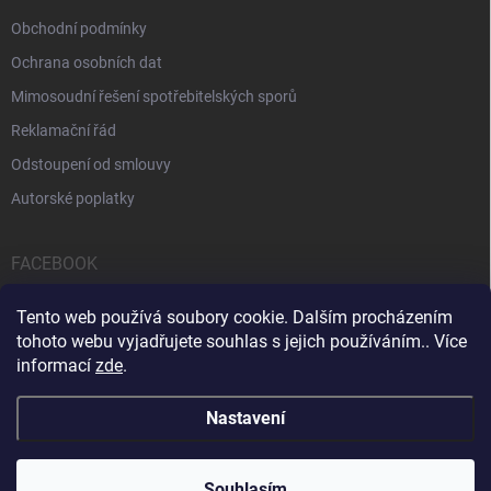
Obchodní podmínky
Ochrana osobních dat
Mimosoudní řešení spotřebitelských sporů
Reklamační řád
Odstoupení od smlouvy
Autorské poplatky
FACEBOOK
Tento web používá soubory cookie. Dalším procházením
tohoto webu vyjadřujete souhlas s jejich používáním.. Více
informací
zde
.
Servis počítačů a notebooků
Čištění notebooků
Kontakty
Nastavení
Copyright 2026
iPOPULAR.CZ
. Všechna práva vyhrazena.
Souhlasím