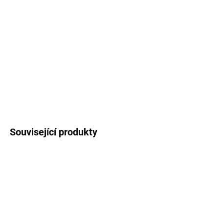
MOŽNOSTI
DORUČENÍ
SWISSTEN 1× USB-C + 1× USB 12 W; Univerzální napájecí adaptér
s výkonem až 12 W . Pro nabíjení zařízení je k dispozici jeden
konektor USB-C a jeden konektor USB . Použitý protokol SMART IC
zajistí identifikaci a ochranu vašeho zařízení. Samozřejmostí ...
DETAILNÍ INFORMACE
ZEPTAT SE
HLÍDAT
Související produkty