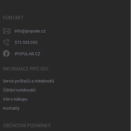
a
t
í
KONTAKT
info
@
ipopular.cz
572 555 055
iPOPULAR.CZ
INFORMACE PRO VÁS
Servis počítačů a notebooků
Čištění notebooků
Vše o nákupu
Kontakty
OBCHODNÍ PODMÍNKY