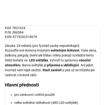
DETAILNÍ INFORMACE
ZEPTAT SE
HLÍDAT
Kód: 7821624
P/N: 386584
EAN: 8719202318678
Záruka: 24 měsíců (pro fyzické osoby nepodnikající)
Rozsviťte své domovy krásným
světelným řetězem
. Vaše okna,
balkony, pergoly, dveře ale třeba i stěny pokojů ozvláštní tento
řetěz bohatý na
LED světýlka
. Vytvoří tu správnou
vánoční
atmosféru
. Barva světýlek je
příjemná a uklidňující
. Ani jejich
montáž není nijak složitá.
Stačí zavěsit
a pak už se můžete jen
radovat z krásné záře.
Hlavní přednosti
pro venkovní i vnitřní použití
velká světelná viditelnost (480 LED světýlek)