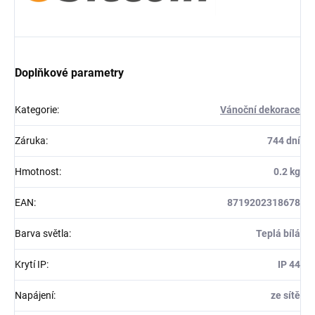
Doplňkové parametry
Kategorie
:
Vánoční dekorace
Záruka
:
744 dní
Hmotnost
:
0.2 kg
EAN
:
8719202318678
Barva světla
:
Teplá bílá
Krytí IP
:
IP 44
Napájení
:
ze sítě