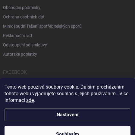
Obchodní podmínky
Ochrana osobních dat
Mimosoudní řešení spotřebitelských sporů
Reklamační řád
Odstoupení od smlouvy
Autorské poplatky
FACEBOOK
Tento web používá soubory cookie. Dalším procházením
tohoto webu vyjadřujete souhlas s jejich používáním.. Více
informací
zde
.
Servis počítačů a notebooků
Čištění notebooků
Kontakty
Nastavení
Copyright 2026
iPOPULAR.CZ
. Všechna práva vyhrazena.
Souhlasím