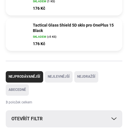
SKLADEM
(1 KS)
176 Kč
Tactical Glass Shield 5D sklo pro OnePlus 15
Black
SKLADEM
(>5 KS)
176 Kč
Ř
a
NEJPRODÁVANĚJŠÍ
NEJLEVNĚJŠÍ
NEJDRAŽŠÍ
z
e
ABECEDNĚ
n
í
3
položek celkem
p
r
OTEVŘÍT FILTR
o
d