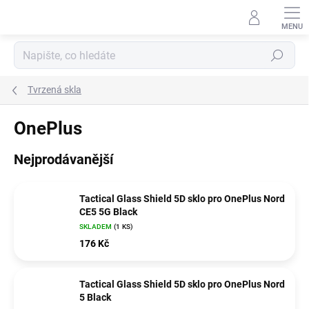
Přejít
na
obsah
Hledat
Tvrzená skla
OnePlus
Nejprodávanější
Tactical Glass Shield 5D sklo pro OnePlus Nord
CE5 5G Black
SKLADEM
(1 KS)
176 Kč
Tactical Glass Shield 5D sklo pro OnePlus Nord
5 Black