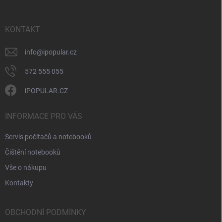
p
a
r
t
v
í
KONTAKT
k
y
v
info
@
ipopular.cz
ý
p
572 555 055
i
s
iPOPULAR.CZ
u
INFORMACE PRO VÁS
Servis počítačů a notebooků
Čištění notebooků
Vše o nákupu
Kontakty
OBCHODNÍ PODMÍNKY