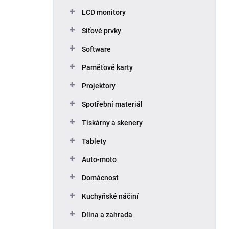
p
LCD monitory
a
n
Síťové prvky
e
Software
l
Paměťové karty
Projektory
Spotřební materiál
Tiskárny a skenery
Tablety
Auto-moto
Domácnost
Kuchyňské náčiní
Dílna a zahrada