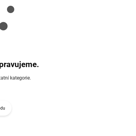
ipravujeme.
atní kategorie.
odu