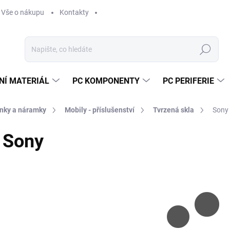
Vše o nákupu
Kontakty
Hledat
NÍ MATERIÁL
PC KOMPONENTY
PC PERIFERIE
inky a náramky
Mobily - příslušenství
Tvrzená skla
Sony
Sony