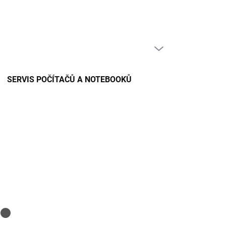
PRÁZDNÝ KOŠÍK
NÁKUPNÍ
KOŠÍK
SERVIS POČÍTAČŮ A NOTEBOOKŮ